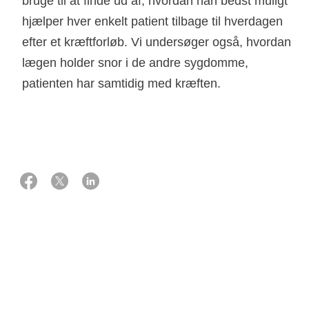
bruge til at finde ud af, hvordan han bedst muligt
hjælper hver enkelt patient tilbage til hverdagen
efter et kræftforløb. Vi undersøger også, hvordan
lægen holder snor i de andre sygdomme,
patienten har samtidig med kræften.
01 oktober 2012
Støtte