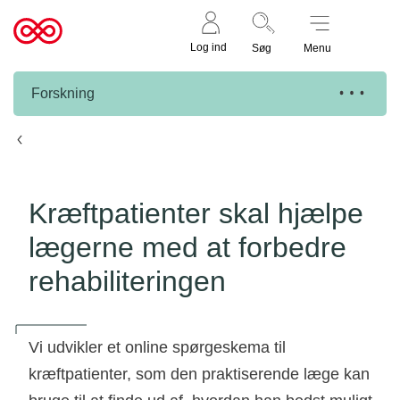
Støt nu
Til
Log ind
Søg
Menu
cancer.dk
Forskning
Knæk Cancer projekter
Kræftpatienter skal hjælpe
lægerne med at forbedre
rehabiliteringen
Vi udvikler et online spørgeskema til
kræftpatienter, som den praktiserende læge kan