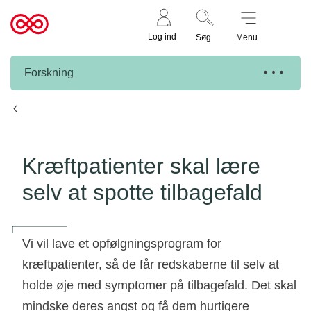
Støt nu
Til
Log ind
Søg
Menu
cancer.dk
Forskning
Knæk Cancer projekter
Kræftpatienter skal lære
selv at spotte tilbagefald
Vi vil lave et opfølgningsprogram for
kræftpatienter, så de får redskaberne til selv at
holde øje med symptomer på tilbagefald. Det skal
mindske deres angst og få dem hurtigere