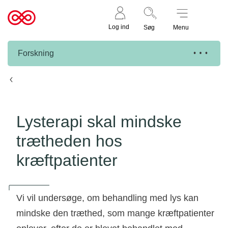
Støt nu
Til
Log ind
Søg
Menu
cancer.dk
Forskning
Knæk Cancer projekter
Lysterapi skal mindske
trætheden hos
kræftpatienter
Vi vil undersøge, om behandling med lys kan
mindske den træthed, som mange kræftpatienter