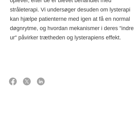
oplever, efter de er blevet behandlet med
stråleterapi. Vi undersøger desuden om lysterapi
kan hjælpe patienterne med igen at få en normal
døgnrytme, og hvordan mekanismer i deres ”indre
ur” påvirker trætheden og lysterapiens effekt.
01 oktober 2014
Støtte