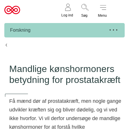
Støt nu
Til
Log ind
Søg
Menu
cancer.dk
Forskning
Knæk Cancer projekter
Mandlige kønshormoners
betydning for prostatakræft
Få mænd dør af prostatakræft, men nogle gange
udvikler kræften sig og bliver dødelig, og vi ved
ikke hvorfor. Vi vil derfor undersøge de mandlige
kønshormoner for at forstå hvilke