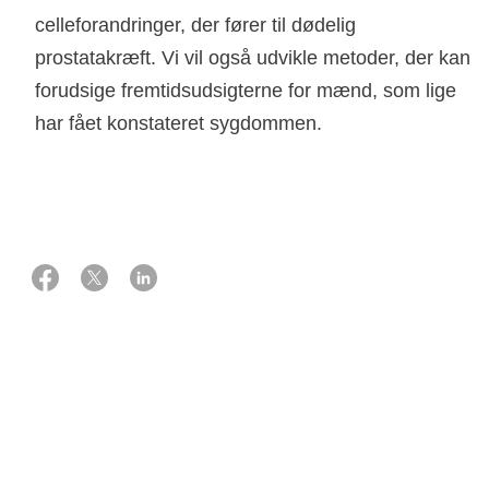
celleforandringer, der fører til dødelig
prostatakræft. Vi vil også udvikle metoder, der kan
forudsige fremtidsudsigterne for mænd, som lige
har fået konstateret sygdommen.
01 oktober 2017
Støtte
2.065.000 kr. fra Knæk Cancer 2017