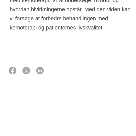
med kemoterapi. Vi vil undersøge, hvorfor og
hvordan bivirkningerne opstår. Med den viden kan
vi forsøge at forbedre behandlingen med
kemoterapi og patienternes livskvalitet.
01 oktober 2020
Støtte
3.360.000 kr. fra Knæk Cancer 2020