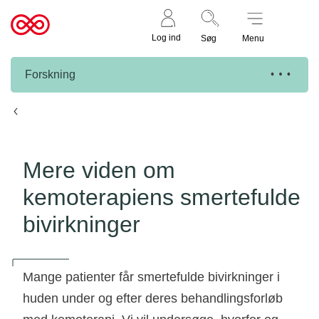
Støt nu
Til
Log ind
Søg
Menu
cancer.dk
Forskning
Knæk Cancer projekter
Mere viden om
kemoterapiens smertefulde
bivirkninger
Mange patienter får smertefulde bivirkninger i
huden under og efter deres behandlingsforløb