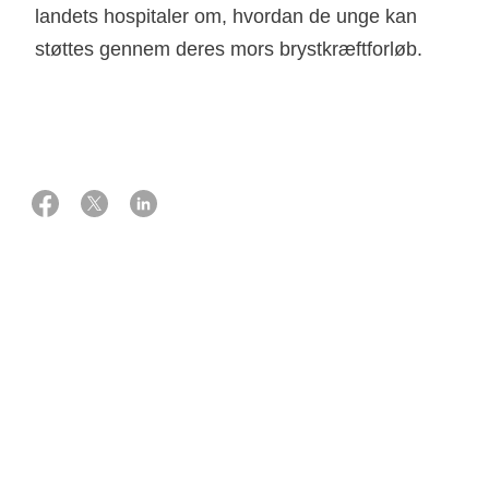
landets hospitaler om, hvordan de unge kan
støttes gennem deres mors brystkræftforløb.
01 oktober 2018
Støtte
1.650.000 kr. fra Knæk Cancer 2018
Projektansvarlig