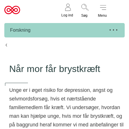
Støt nu
Til
Log ind
Søg
Menu
cancer.dk
Forskning
Knæk Cancer projekter
Når mor får brystkræft
Unge er i øget risiko for depression, angst og
selvmordsforsøg, hvis et nærtstående
familiemedlem får kræft. Vi undersøger, hvordan
man kan hjælpe unge, hvis mor får brystkræft, og
på baggrund heraf kommer vi med anbefalinger til