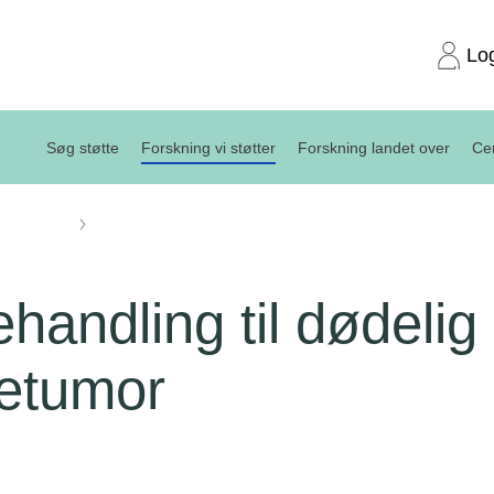
Lo
Søg støtte
Forskning vi støtter
Forskning landet over
Cen
projekter
Ny behandling til dødelig hjernetumor
handling til dødelig
netumor