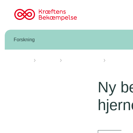
Til
cancer.dk
Forskning
Forsiden
Forskning
Forskning vi støtter
Knæk Cancer 
Ny be
hjer