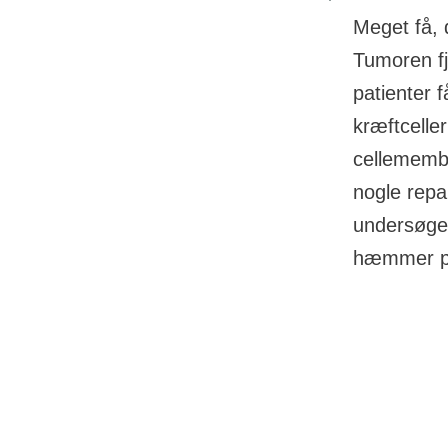
Meget få, 
Tumoren fj
patienter 
kræftceller
cellememb
nogle repar
undersøge
hæmmer pr
01 oktober 2022