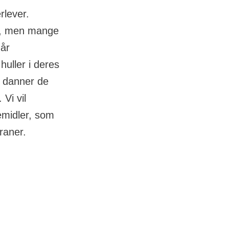
rlever.
pi, men mange
Når
huller i deres
 danner de
Vi vil
emidler, som
raner.