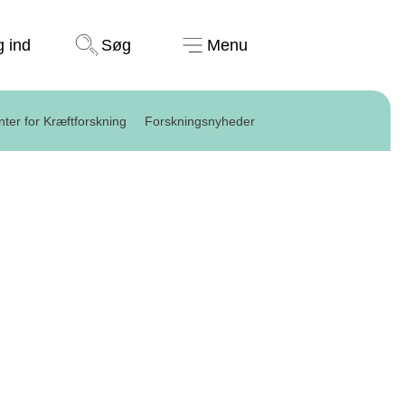
Støt nu
g ind
Søg
Menu
ter for Kræftforskning
Forskningsnyheder