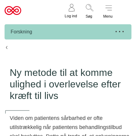
Støt nu
Til
Log ind
Søg
Menu
cancer.dk
Forskning
Knæk Cancer projekter
Ny metode til at komme
ulighed i overlevelse efter
kræft til livs
Viden om patientens sårbarhed er ofte
utilstrækkelig når patientens behandlingstilbud