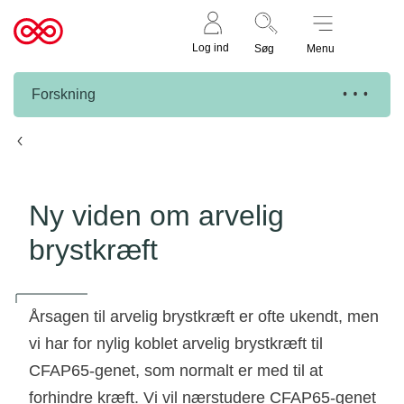
Støt nu
Til
Log ind
Søg
Menu
cancer.dk
Forskning
Knæk Cancer projekter
Ny viden om arvelig
brystkræft
Årsagen til arvelig brystkræft er ofte ukendt, men
vi har for nylig koblet arvelig brystkræft til
CFAP65-genet, som normalt er med til at
forhindre kræft. Vi vil nærstudere CFAP65-genet