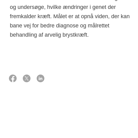
og undersøge, hvilke ændringer i genet der
fremkalder kræft. Målet er at opnå viden, der kan
bane vej for bedre diagnose og målrettet
behandling af arvelig brystkræft.
01 oktober 2021
Støtte
2.325.000 kr. fra Knæk Cancer 2021