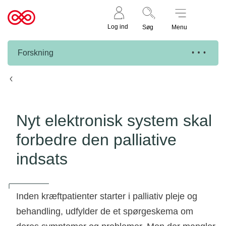
Støt nu
Til
Log ind
Søg
Menu
cancer.dk
Forskning
Knæk Cancer projekter
Nyt elektronisk system skal
forbedre den palliative
indsats
Inden kræftpatienter starter i palliativ pleje og
behandling, udfylder de et spørgeskema om