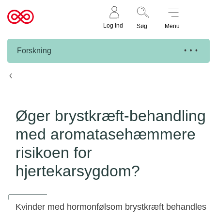
Støt nu
Til
Log ind
Søg
Menu
cancer.dk
Forskning
Knæk Cancer projekter
Øger brystkræft-behandling
med aromatasehæmmere
risikoen for
hjertekarsygdom?
Kvinder med hormonfølsom brystkræft behandles