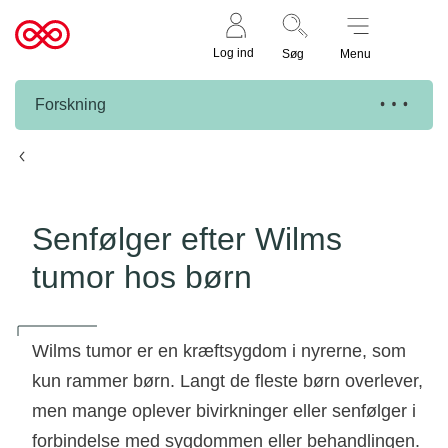
Støt nu
Til
Log ind
Søg
Menu
cancer.dk
Forskning
Knæk Cancer projekter
Senfølger efter Wilms
tumor hos børn
Wilms tumor er en kræftsygdom i nyrerne, som
kun rammer børn. Langt de fleste børn overlever,
men mange oplever bivirkninger eller senfølger i
forbindelse med sygdommen eller behandlingen.