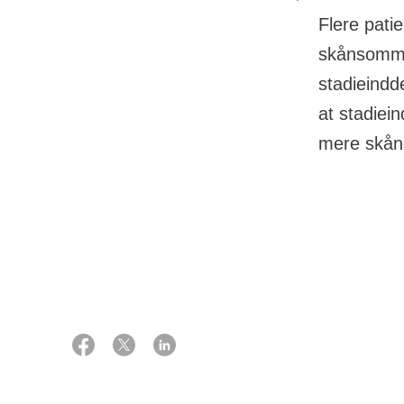
Flere pati
skånsomme 
stadieindd
at stadiei
mere skån
01 oktober 2014
Støtte
4.991.000 kr. 