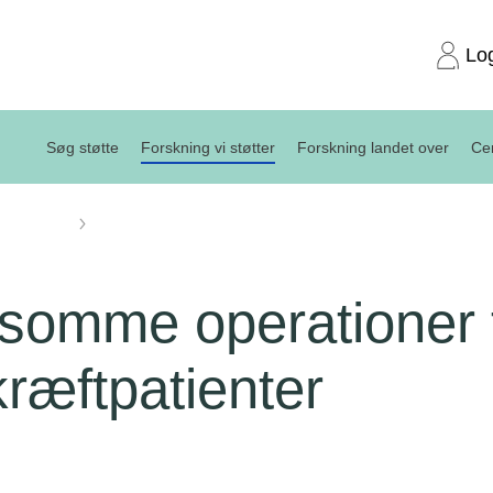
Lo
Søg støtte
Forskning vi støtter
Forskning landet over
Cen
projekter
Skånsomme operationer til flere tarmkræftpatienter'
omme operationer ti
ræftpatienter