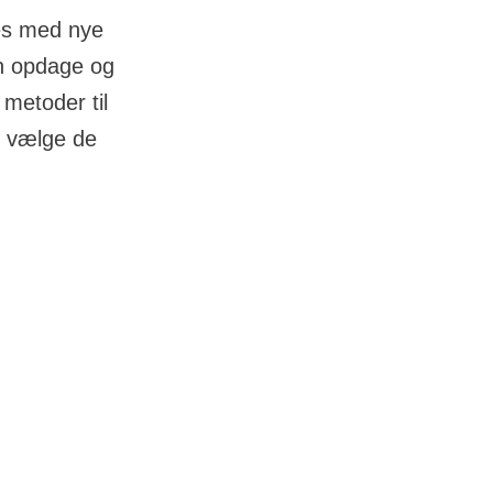
res med nye
an opdage og
 metoder til
an vælge de