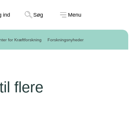
Støt nu
g ind
Søg
Menu
ter for Kræftforskning
Forskningsnyheder
l flere