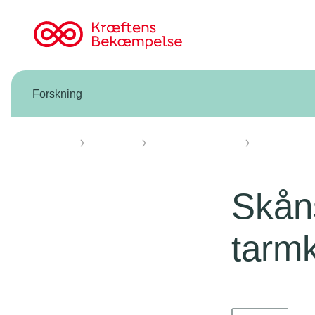
Til
cancer.dk
Forskning
Forsiden
Forskning
Forskning vi støtter
Knæk Cancer 
Skåns
tarmk