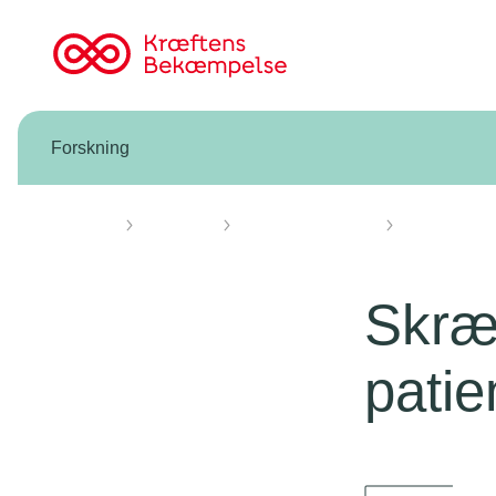
Til
cancer.dk
Forskning
Forsiden
Forskning
Forskning vi støtter
Knæk Cancer 
Skræd
pati