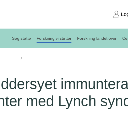
Lo
Søg støtte
Forskning vi støtter
Forskning landet over
Cen
projekter
Skræddersyet immunterapi til patienter med Lynch synd
dersyet immunterapi
enter med Lynch syn