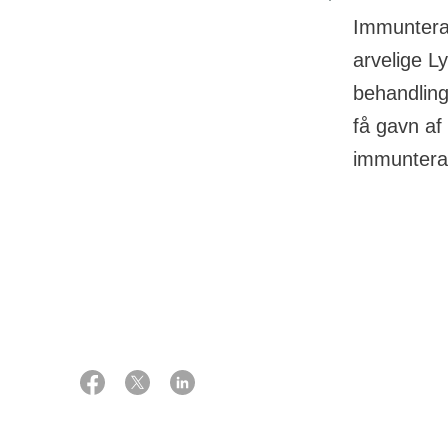
Immunterap
arvelige L
behandling
få gavn af
immunterap
01 oktober 2019
Støtte
1.800.000 kr. 