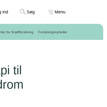
Støt nu
g ind
Søg
Menu
ter for Kræftforskning
Forskningsnyheder
rom
 til
drom