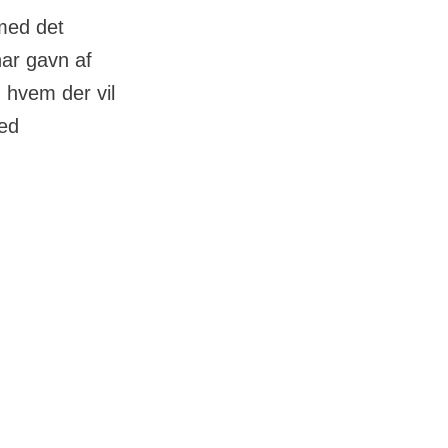
med det
har gavn af
, hvem der vil
med