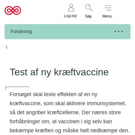
Støt nu
Til
Log ind
Søg
Menu
cancer.dk
Forskning
Knæk Cancer projekter
Test af ny kræftvaccine
Forsøget skal teste effekten af en ny
kræftvaccine, som skal aktivere immunsystemet,
så det angriber kræftcellerne. Der næres store
forhåbninger om, at vaccinen i sig selv kan
bekæmpe kræften og måske helt nedkæmpe den.