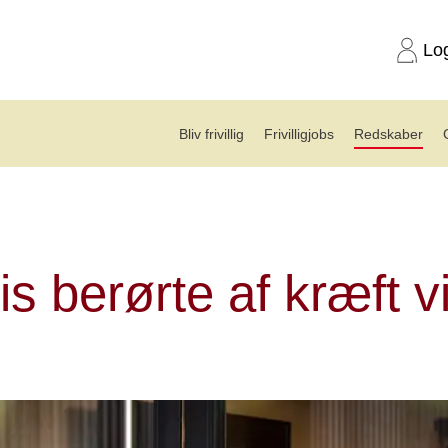
Lo
Bliv frivillig
Frivilligjobs
Redskaber
s til hjælp
s berørte af kræft v