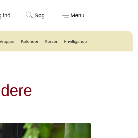
Støt nu
g ind
Søg
Menu
Grupper
Kalender
Kurser
Frivilligshop
idere