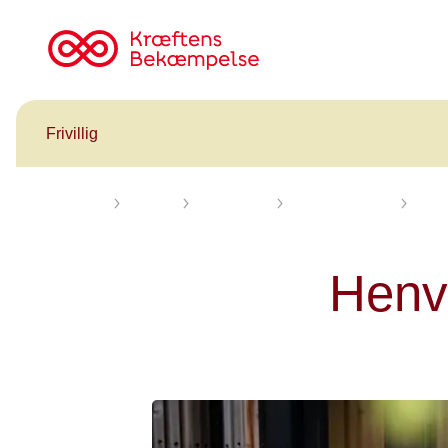
Til
cancer.dk
Frivillig
Forsiden
Frivillig
Redskaber
Lokalforeninger
Henvi
Henvi