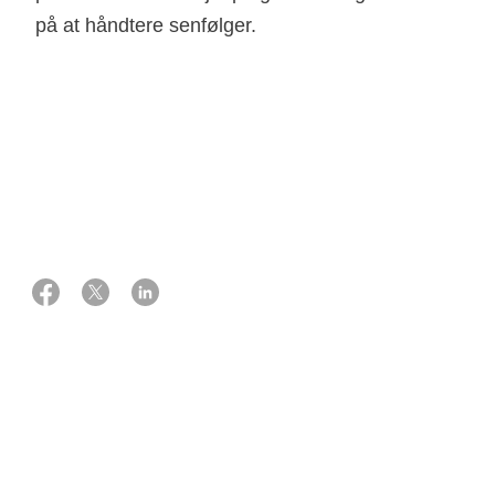
på at håndtere senfølger.
03 maj 2026
Eksperter:
Overlæge, onkolog
Charlotte Aaquist Haslund
Overlæge, ph.d., neurokirurg
Christian Bonde Pedersen
Hvor foregår opfølgningsbesøgene?