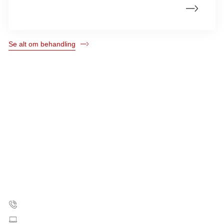
Kemoterapi ved hjernetumorer
Se alt om behandling
Kræftens Bekæmpelse
Strandboulevarden 49
2100 København Ø
35 25 75 00
Skriv til os