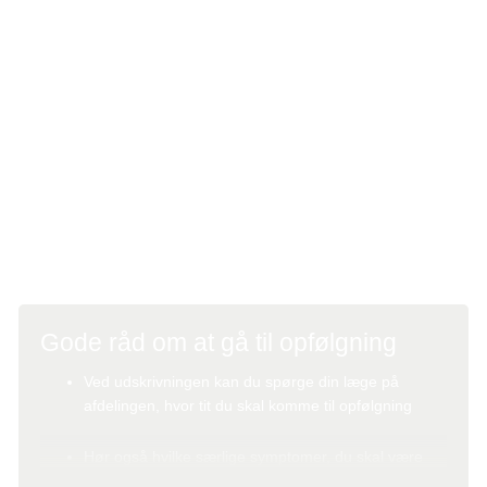
Hvis du har problemer efter afsluttet behandling, kan du få
gode råd om f.eks. kost, livsstil eller hjælpemidler, og du
kan blive henvist til andre fagpersoner, der kan hjælpe.
Planlægning af genoptræning
Du kan sammen med lægen også planlægge
genoptræning, hvis du har behov for det. Det kan f.eks.
være almindelig konditionstræning, styrketræning eller
øvelser, der hjælper på lammelser.
Gode råd om at gå til opfølgning
Ved udskrivningen kan du spørge din læge på
afdelingen, hvor tit du skal komme til opfølgning
Hør også hvilke særlige symptomer, du skal være
opmærksom på, og hvem du skal kontakte, hvis