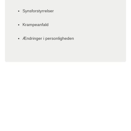
Synsforstyrrelser
Krampeanfald
Ændringer i personligheden
Spørgsmål til lægen
Opfølgningsbesøgene er en god anledning til, at du tager
dine spørgsmål, bekymringer og problemer op. Det kan
f.eks. være symptomer, som skyldes gener opstået efter
behandlingen, som lægen kan søge at afhjælpe og lindre.
Det er en god idé at skrive dine spørgsmål ned i forvejen.