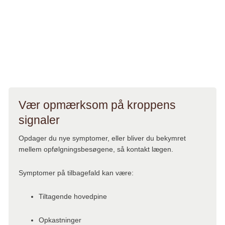
At forebygge komplikationer
At sikre at din livskvalitet bliver så god som mulig
At vurdere muligheder for forbedret behandling
Vær opmærksom på kroppens
signaler
Opdager du nye symptomer, eller bliver du bekymret
mellem opfølgningsbesøgene, så kontakt lægen.
Symptomer på tilbagefald kan være:
Tiltagende hovedpine
Opkastninger