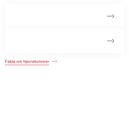
Årsager til hjernetumorer
Statistik om hjernetumorer
Fakta om hjernetumorer
Kræftens Bekæmpelse