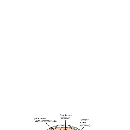
Hjernen ligger i kraniet og består af storhjernen,
lillehjernen og hjernestammen. Det er hjernen, der styrer
kroppens funktioner og opbevarer de indtryk og erfaringer,
vi får igennem livet.
Storhjernen styrer bl.a. vores motorik og sanser, samtidig
styrer den også vores hukommelse og sprog.
Lillehjernen ligger bagtil under storhjernen og kontrollerer
koordineringen af vores bevægelser og balanceevne.
Hjernestammen er den del, som forbinder hjernen med
rygmarven og styrer vores vejrtrækning og hjerteslag.