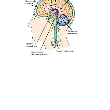
(Illustration: Lotte Clevin). Hjernetumorer opstår hos ca. 1.500
personer om året i Danmark. En tumor i hjernen kan give
meget forskellige symptomer afhængig af, hvor i hjernen den
sidder.
Hvad er tegnene på hjernetumorer?
De mest almindelige symptomer på en hjernetumor er
tiltagende hovedpine, problemer med hukommelsen eller