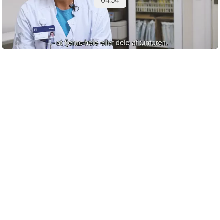
Se film om hjernekræft. 4:55 min.
Hvad sker der efter behandling?
Når man afslutter behandlingen, bliver man tilbudt at gå til
opfølgning.
Opfølgningsforløbene foregår oftest på den
neurokirurgiske afdeling, hvor man er blevet opereret, hvis
man ikke får efterbehandling. Hvis man har fået
efterbehandling som f.eks. stråleterapi eller kemoterapi, vil
opfølgningsbesøgene foregår på en onkologisk afdeling.
Det er ved opfølgningsbesøgene en god ide at få talt med