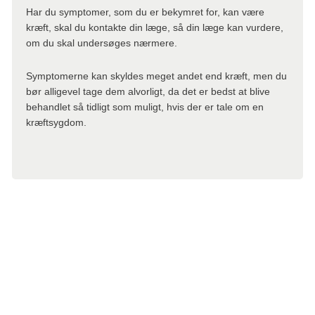
Har du symptomer, som du er bekymret for, kan være
kræft, skal du kontakte din læge, så din læge kan vurdere,
Læs om behandling af hjernemetastaser:
om du skal undersøges nærmere.
Hjernemetastaser
Symptomerne kan skyldes meget andet end kræft, men du
bør alligevel tage dem alvorligt, da det er bedst at blive
behandlet så tidligt som muligt, hvis der er tale om en
kræftsygdom.
Tekst: Digital sundhedsredaktør Tine Løvschall-Wedel og lægefaglig
redaktør Elisabeth Kjems
Denne tekst er skrevet af rigtige mennesker – læs mere om,
hvordan
teksterne på cancer.dk bliver til.