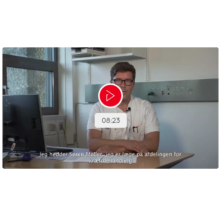
arvelige forhold, der kan have en betydning for at udvikle
hjernetumorer.
I videoen kan du høre læge Søren Møller fortælle om
hjernetumorer, diagnosticering og behandlingen (8:23 min.).
Videoen er produceret af HjernetumorForeningen, hvor du finder
en række andre videoer og information, hvis du følger linket
herunder.