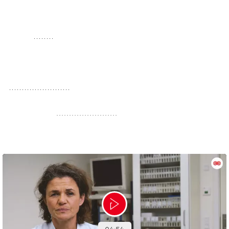
om en hjernetumor opereret, for at be- eller afkræfte
mistanken. Man kan på forhånd ikke vide, om der er tale
om en
tumor
, eller om der er tale om følger fra en
hjerneblødning, eller en byld på hjernen.
Efter operationen bliver der som regel givet
strålebehandling
. Senest to uger efter, at lægen har
mistanke om en hjernetumor, bør en behandlingsplan
være startet.
Strålebehandling
og/eller kemoterapi bliver
tilbudt senest to uger efter operation.