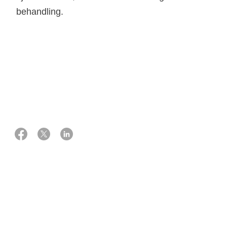
behandling.
03 maj 2026
Eksperter:
Overlæge, onkolog
Charlotte Aaquist Haslund
Overlæge, ph.d., neurokirurg
Christian Bonde Pedersen
Om hjernen