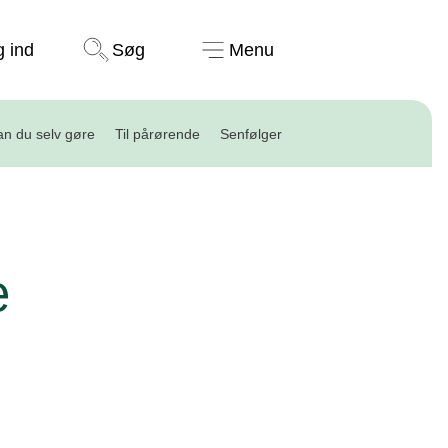
Støt nu
g ind
Søg
Menu
n du selv gøre
Til pårørende
Senfølger
e