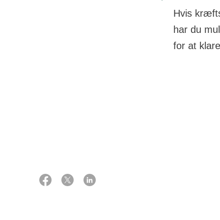
Hvis kræft
har du mul
for at klar
12 august 2024
Kræftsygdommen
arbejdet, som d
Kilde: Juridisk chefkonsulent Lisbeth
Kroer
Personli
Det er muligt a