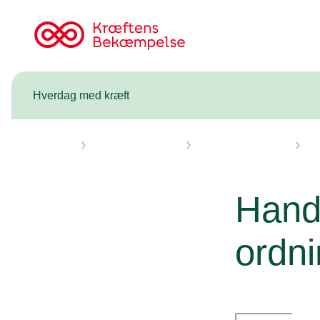
Til
cancer.dk
Hverdag med kræft
Forsiden
Hverdag med kræft
Arbejde og økonomi
Sy
Hand
ordni