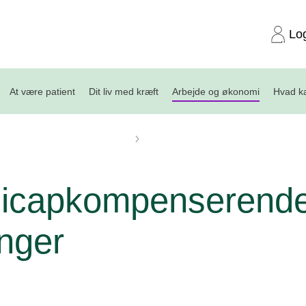
Lo
At være patient
Dit liv med kræft
Arbejde og økonomi
Hvad ka
gedagpenge og andre ydelser
Handicapkompenserende ordninger
icapkompenserend
nger