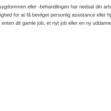
sygdommen eller -behandlingen har nedsat din arb
ighed for at få bevilget personlig assistance eller 
e enten dit gamle job, et nyt job eller en ny uddann
 eller kræftbehandlingen kan gøre det svært at klare
u kunne klare før.
g assistance
t søge om personlig assistance hvis man er ledig, lønmod