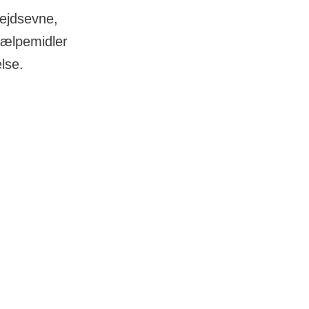
ejdsevne,
hjælpemidler
else.
 det samme på
tager eller