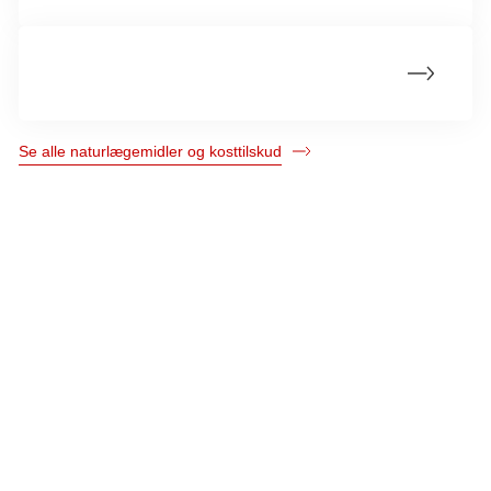
Grøn te
Se alle naturlægemidler og kosttilskud
Kræftens Bekæmpelse
Strandboulevarden 49
2100 København Ø