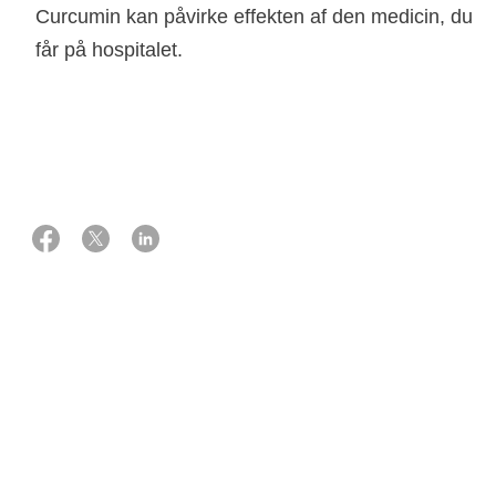
Curcumin kan påvirke effekten af den medicin, du
får på hospitalet.
03 august 2026
Kilde: Cand.scient. i Human Ernæring, Ph.d. Anja Olsen
Hvad er gurkemeje?
Gurkemeje er en urt, der tilhører ingefærfamilien. Den er
også kendt som indisk safran, Jiang Huang, Haridra, haldi