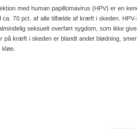
fektion med human papillomavirus (HPV) er en kendt
l ca. 70 pct. af alle tilfælde af kræft i skeden. HPV-
lmindelig seksuelt overført sygdom, som ikke giv
på kræft i skeden er blandt andet blødning, smer
 kløe.
 overvejende årsag
ion med HPV (human papillomavirus i skedens
slimhinde
i skeden. Ca. 70 pct. af alle tilfælde af kræft i skeden an