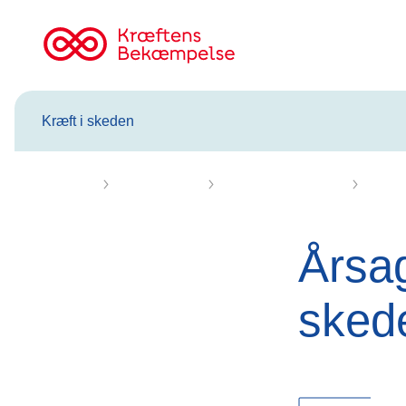
Til
cancer.dk
Kræft i skeden
Forsiden
Kræft i skeden
Fakta om skedekræft
Årsage
Årsa
sked