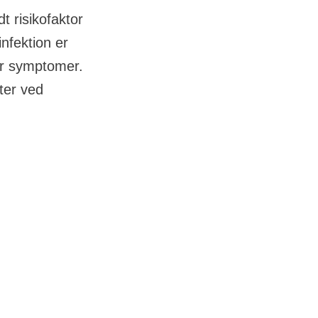
 risikofaktor
infektion er
er symptomer.
ter ved
øger risikoen
tages at være