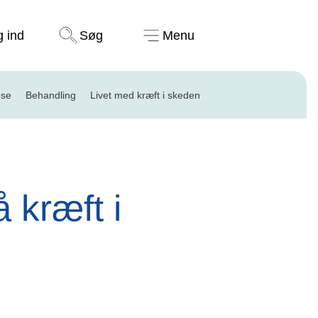
Støt nu
g ind
Søg
Menu
ose
Behandling
Livet med kræft i skeden
 kræft i