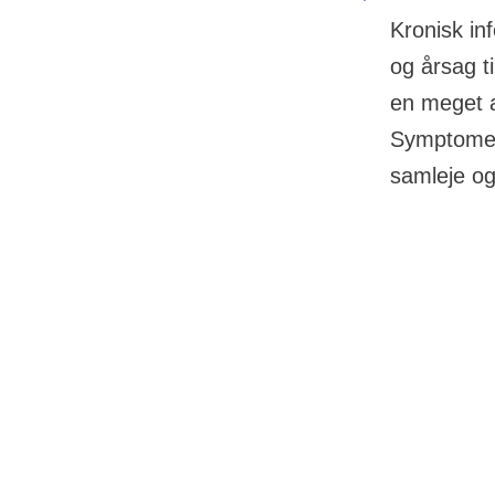
Kronisk in
og årsag ti
en meget a
Symptomer 
samleje og
07 juli 2022
HPV som
Kilder: Overlæge Ligita Frøding
(gynækolog) og afdelingslæge, ph.d.
Kronisk infekt
Christian Wulff (onkolog). Begge
Dansk Gynækologisk Cancer
for at få kræft 
Gruppe, Vulvacancergruppen.