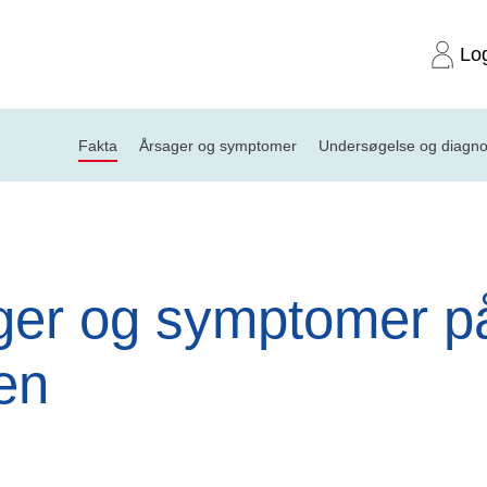
Lo
Fakta
Årsager og symptomer
Undersøgelse og diagn
r og symptomer på kræft i skeden
ger og symptomer på
en