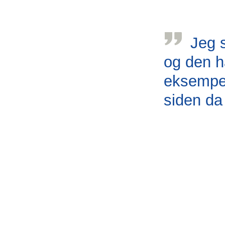
Jeg s
og den h
eksempel
siden da
Lars, CLL-patient
Behand
BCL-2 hæmmere 
der er virksom