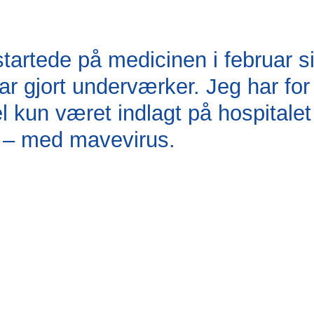
tartede på medicinen i februar si
ar gjort underværker. Jeg har for
 kun været indlagt på hospitale
 – med mavevirus.
ling med BCL-2 hæmmere
som venetoclax og sonrotoclax er en medicinsk tablet
 ved alle former for CLL. Også ved tilbagefald af sygdo