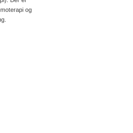
i). Der er
emoterapi og
ng.
mod CLL
ikke længere
egn på aktiv
eriode, hvor du