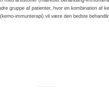
n med antistoffer (målrettet behandling-immunterap
dre gruppe af patienter, hvor en kombination af k
r (kemo-immunterapi) vil være den bedste behandli
t med målrettet kræftmedicin 
med behandlingen er at kontrollere sygdommen, så der 
tceller. Det kaldes
remission
og betyder, at der ikke er t
pen, og at du ikke har symptomer. Der kan så være en p
or behandling. Remissionen kan vare i flere år.