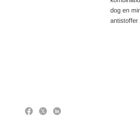
kombinatio
dog en min
antistoffe
26 juni 2024
Formåle
Ekspert:
Overlæge, ph.d., hæmatolog
Hovedformålet 
Carsten Utoft Niemann
kan findes kræf
leukæmi i krop
ikke har brug f