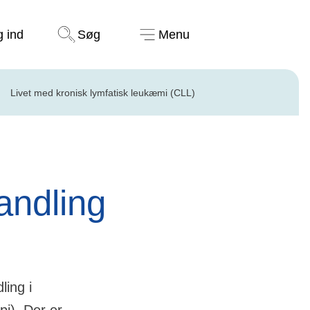
Støt nu
g ind
Søg
Menu
Livet med kronisk lymfatisk leukæmi (CLL)
handling
ling i