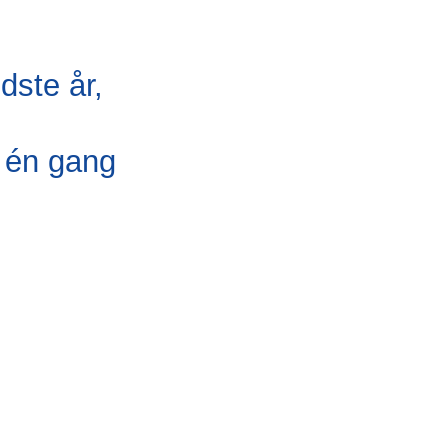
dste år,
t én gang
behandling,
mmen, kan