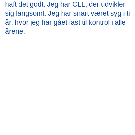
haft det godt. Jeg har CLL, der udvikler
sig langsomt. Jeg har snart været syg i ti
år, hvor jeg har gået fast til kontrol i alle
årene.
Patient med CLL
Træthed (fatigue)
Mange, der får behandling for kræft, oplever stor træthed.
Denne særlige træthed kaldes også fatigue, og det er en
almindelig bivirkning af behandlingen. Selve sygdommen
kan også gøre dig træt.
Hvis du lider af længerevarende træthed - og måske også
søvnløshed - kan du opleve en overvældende følelse af
svaghed og mangel på energi. Det kan gøre det svært at
koncentrere sig og måske også svært at tænke og tale