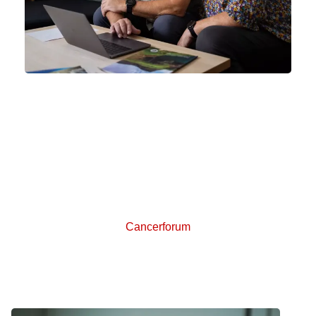
Skriv med andre på
Cancerforum
Cancerforum er et online forum, hvor du kan stille
spørgsmål og skrive sammen med andre, der er
berørt af kræft. Del dine tanker og erfaringer med
andre patienter og pårørende.
Cancerforum