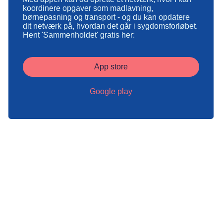
koordinere opgaver som madlavning,
børnepasning og transport - og du kan opdatere
dit netværk på, hvordan det går i sygdomsforløbet.
Hent 'Sammenholdet' gratis her:
App store
Google play
Tekst:
Digital redaktør Ida Nymand Ammundsen og lægefaglig redaktør
Elisabeth Kjems
Denne tekst er skrevet af rigtige mennesker – læs mere om,
hvordan
teksterne på cancer.dk bliver til.