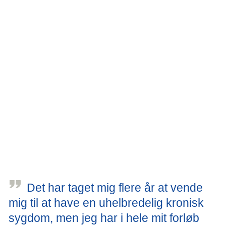
Hvis du taber dig eller oplever nedsat appetit, bør du
supplere din kost med flere mellemmåltider, der indeholder
mange proteiner, f.eks. proteindrikke, flødeis eller andre
mælke - og kødprodukter. Hvis du desuden oplever
uplanlagt vægttab, skal du tale med din læge om, hvorvidt
det kan skyldes CLL.
Nogle afdelinger har tilknyttet diætister, som kan rådgive
dig om, hvordan du skal spise, og din læge vil også kunne
rådgive dig. Få inspiration til hvilken mad du kan lave:
Kost og opskrifter
Det har taget mig flere år at vende
mig til at have en uhelbredelig kronisk
sygdom, men jeg har i hele mit forløb