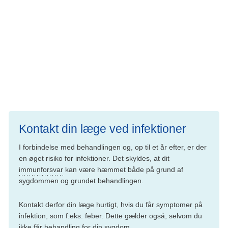
Andre med en mere aktiv sygdom kan dog have
symptomer, især træthed. I forbindelse med behandling,
hvor du ofte bliver behandlet med flere forskellige slags
medicin, kan du have bivirkninger fra selve behandlingen,
men både under og efter en vellykket behandling kan du
ofte leve mere eller mindre som før.
Kontakt din læge ved infektioner
I forbindelse med behandlingen og, op til et år efter, er der
en øget risiko for infektioner. Det skyldes, at dit
immunforsvar
kan være hæmmet både på grund af
sygdommen og grundet behandlingen.
Kontakt derfor din læge hurtigt, hvis du får symptomer på
infektion, som f.eks. feber. Dette gælder også, selvom du
ikke får behandling for din sygdom.