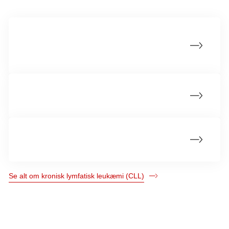
Opfølgning ved kronisk lymfatisk leukæmi
(CLL)
Seksualitet og parforhold
Arbejde efter kræft
Se alt om kronisk lymfatisk leukæmi (CLL)