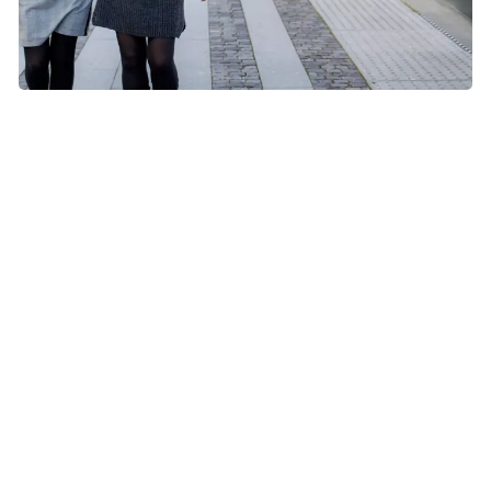
Det er forskelligt fra menneske til menneske, hvordan man har
det med at leve med en kronisk sygdom. Du kan selv gøre
noget for at få et godt liv med sygdommen. (Modelfoto: Tomas
Bertelsen)
Arbejde ved kronisk sygdom
Mange med en kronisk kræftsygdom trives med at
fortsætte en almindelig hverdag med at gå på arbejde,
men sygdommen kan betyde, at du ikke kan overkomme
det samme som før. Måske kan du gå på deltid, hvis det
passer bedre og kan lade sig gøre.
Hvis du ikke kan fortsætte med at arbejde på normale
vilkår, kan du måske komme i fleksjob, hvor du er ansat på
nedsat tid og derudover får tilskud fra kommunen. Læs