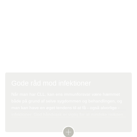
hvor du kan bestille tid på baggrund af en tro- og love
erklæring. Når man har kræft og er i kræftbehandling, kan
man have øget risiko for alvorlige infektioner. Derfor
anbefales du at tage imod de vaccinationer, der er
mulighed for.
Gode råd mod infektioner
Når man har CLL, kan ens
immunforsvar
være hæmmet
både på grund af selve sygdommen og behandlingen, og
man kan have en øget tendens til at få - også alvorlige -
infektioner. God håndvask er vigtig for at mindske risikoen
for smittespredning og mindske risikoen for at pådrage sig
infektioner.