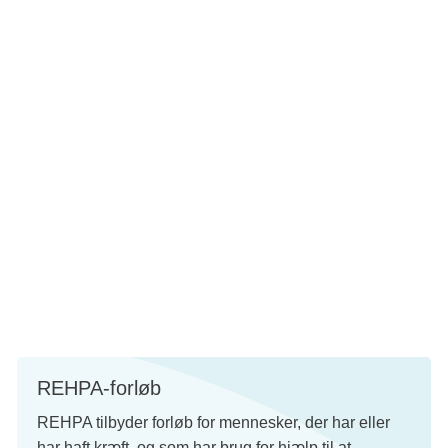
Din kommune har en række tilbud, som kan støtte dig og
dine pårørende under og efter din sygdom. Du kan f.eks. få
kostvejledning, genoptræning, psykologhjælp og tilbud om
rygeafvænning. Din læge kan henvise dig til tilbuddene.
Hvis du får brug for hjælp til personlig pleje eller praktiske
opgaver i hjemmet, kan din egen læge også arrangere, at
kommunen besøger dig og vurderer dit behov for
hjemmehjælp eller hjemmesygeplejerske. Læs mere om
tilbuddene i din kommune:
Sundhedstilbud
REHPA-forløb
REHPA tilbyder forløb for mennesker, der har eller
har haft kræft, og som har brug for hjælp til at