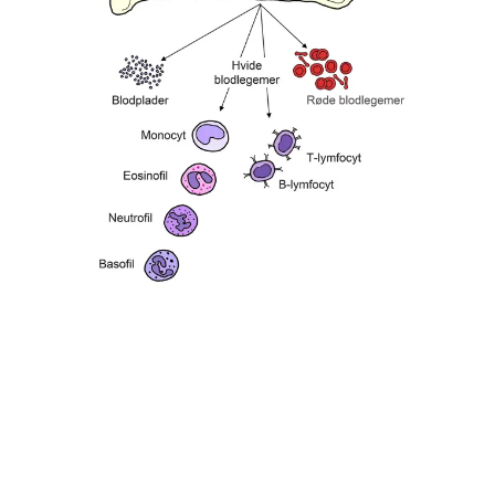
Blodets celler dannes i den røde knoglemarv. Her findes de
stamceller, som kan blive til røde blodlegemer, hvide
blodlegemer og blodplader. Illustration: Lotte Clevin
Hvad sker der i kroppen ved CLL?
CLL opstår i de stamceller, der danner en bestemt type