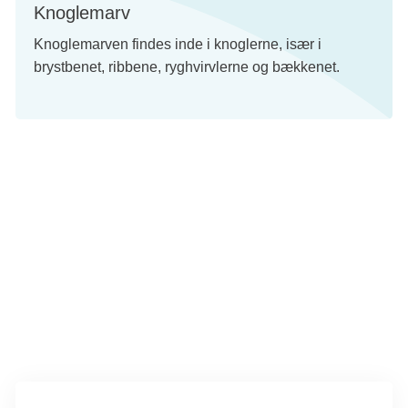
Knoglemarv
Knoglemarven findes inde i knoglerne, især i
brystbenet, ribbene, ryghvirvlerne og bækkenet.
Tekst:
Digital redaktør Ida Nymand Ammundsen og lægefaglig redaktør
Elisabeth Kjems
Denne tekst er skrevet af rigtige mennesker – læs mere om,
hvordan
teksterne på cancer.dk bliver til.
Mere om kronisk lymfatisk leukæmi