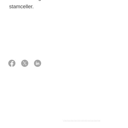
stamceller.
26 juni 2024
Ekspert:
Overlæge, ph.d., hæmatolog
Carsten Utoft Niemann
Blodets funktion
Blodpladerne og de røde og
hvide blodlegemer
har
forskellige funktioner. Du kan læse kort om dem herunder.