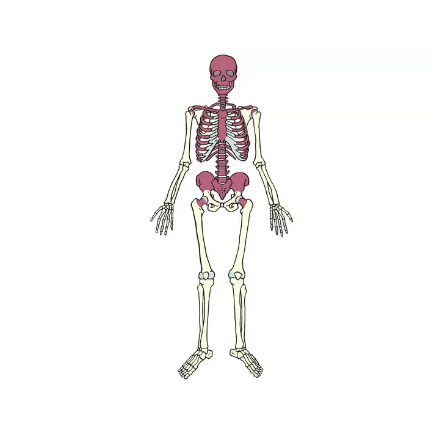
Illustration: Lotte Clevin. Blodcellerne dannes i den røde
knoglemarv, som findes i kraniet, ribben, brystben, ryghvirvler,
bækken og i den øverste ende af overarms- og
lårbensknoglerne. Den røde knoglemarv er her vist med rødt.