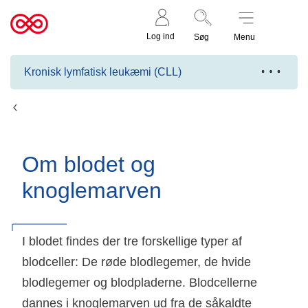
Støt nu
Til
Log ind
Søg
Menu
cancer.dk
Kronisk lymfatisk leukæmi (CLL)
Fakta
Om blodet og
knoglemarven
I blodet findes der tre forskellige typer af
blodceller: De røde blodlegemer, de hvide
blodlegemer og blodpladerne. Blodcellerne
dannes i knoglemarven ud fra de såkaldte