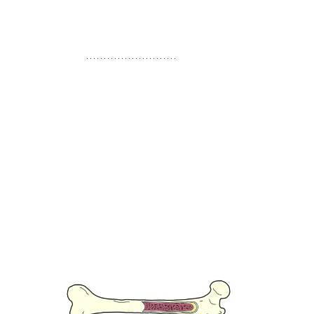
immunforsvaret
Har man for få
hvide blodlegemer
, får man oftere
infektioner.
Blodpladerne
Blodpladerne er kroppens første forsvar mod blødninger.
Har man for få blodplader, eller fungerer blodpladerne ikke
normalt, vil almindelige blødninger som f.eks. næseblod,
kvinders menstruation eller blødninger i hud og væv, vare
længere end normalt, og blødningerne kan opstå uden en
klar årsag.