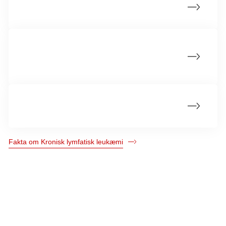
Statistik om kronisk lymfatisk leukæmi
Årsager til kronisk lymfatisk leukæmi
(CLL)
Hvad er kronisk lymfatisk leukæmi (CLL)?
Fakta om Kronisk lymfatisk leukæmi