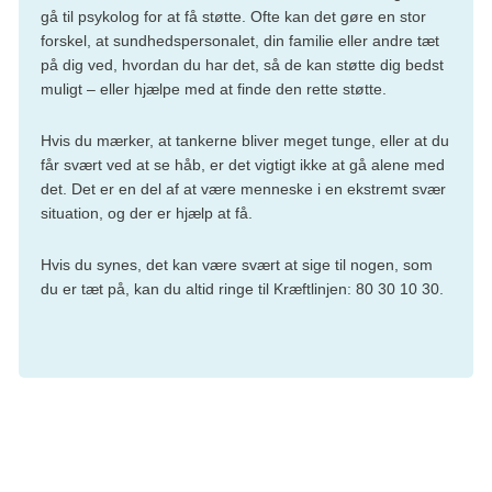
gå til psykolog for at få støtte. Ofte kan det gøre en stor
forskel, at sundhedspersonalet, din familie eller andre tæt
på dig ved, hvordan du har det, så de kan støtte dig bedst
muligt – eller hjælpe med at finde den rette støtte.
Hvis du mærker, at tankerne bliver meget tunge, eller at du
får svært ved at se håb, er det vigtigt ikke at gå alene med
det. Det er en del af at være menneske i en ekstremt svær
situation, og der er hjælp at få.
Hvis du synes, det kan være svært at sige til nogen, som
du er tæt på, kan du altid ringe til Kræftlinjen: 80 30 10 30.
Hvornår gives behandling?
Uanset hvad udfaldet af den biologiske risikovurdering er,