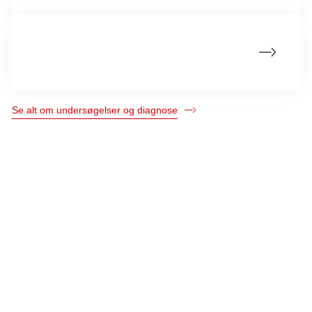
Antistoffer ved kronisk lymfatisk leukæmi
(CLL)
Se alt om undersøgelser og diagnose
Kræftens Bekæmpelse
Strandboulevarden 49
2100 København Ø