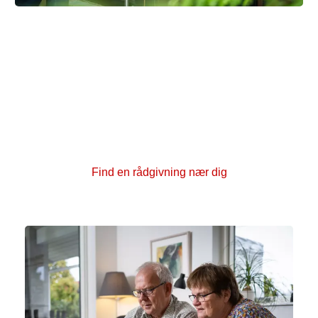
Få gratis hjælp og støtte nær dig
Har du spørgsmål eller brug for at tale med nogen?
Rundt om i hele landet har vi kræftrådgivninger, hvor
du kan få en samtale med en rådgiver. Du kan også
deltage i samtalegrupper, kurser samt fysiske og
kreative aktiviteter sammen med andre, der er berørt
af kræft.
Find en rådgivning nær dig