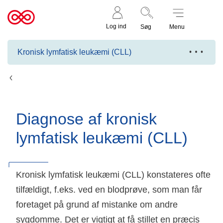
Støt nu
Til
Log ind
Søg
Menu
cancer.dk
Kronisk lymfatisk leukæmi (CLL)
Undersøgelser og diagnose
Diagnose af kronisk
lymfatisk leukæmi (CLL)
Kronisk lymfatisk leukæmi (CLL) konstateres ofte
tilfældigt, f.eks. ved en blodprøve, som man får
foretaget på grund af mistanke om andre
sygdomme. Det er vigtigt at få stillet en præcis