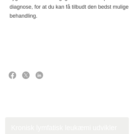
diagnose, for at du kan få tilbudt den bedst mulige
behandling.
26 juni 2024
Ekspert:
Overlæge, ph.d., hæmatolog
Carsten Utoft Niemann
Kronisk lymfatisk leukæmi udvikler