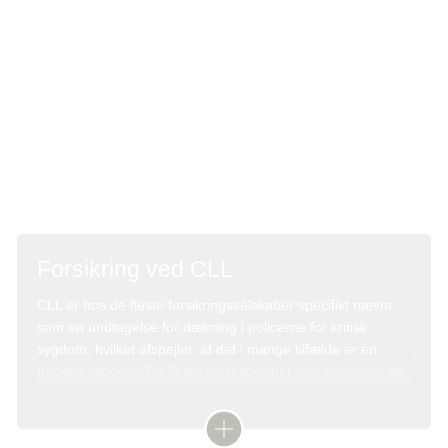
Kræftpatient
Læs mere om reaktioner på en
kræftdiagnose:
Reaktioner og tanker
Kræft og parforhold
Forsikring ved CLL
CLL er hos de fleste forsikringsselskaber specifikt nævnt
som en undtagelse for dækning i policerne for kritisk
sygdom, hvilket afspejler, at det i mange tilfælde er en
fredelig sygdom. De fleste selskaber har dog medtaget de
behandlingskrævende former for kronisk lymfatisk leukæmi
som kritisk sygdom, hvilket også er anbefalingen fra
forsikringsselskabernes brancheorganisation.