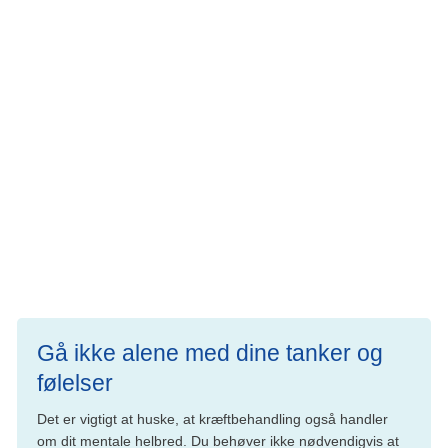
behandling man skal have.
Lægen laver en samlet risikovurdering
Den samlede risikovurdering for CLL kan beskrives med
det såkaldte 'CLL-IPI' system, som bl.a. medregner
kromosomforandringer, mutationsstatus og ens alder. Ud
fra denne risikovurdering kan lægen planlægge, hvor tit
der er behov for kontrol, og sige noget om, hvornår
behandling sandsynligvis er nødvendigt for den enkelte
patient.
Gå ikke alene med dine tanker og
følelser
Det er vigtigt at huske, at kræftbehandling også handler
om dit mentale helbred. Du behøver ikke nødvendigvis at