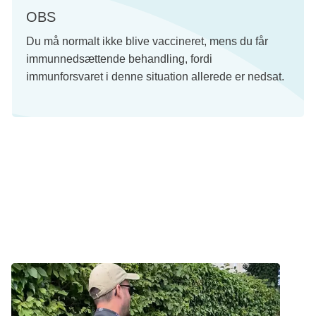
OBS
Du må normalt ikke blive vaccineret, mens du får
immunnedsættende behandling, fordi
immunforsvaret i denne situation allerede er nedsat.
Tekst:
Digital redaktør Ida Nymand Ammundsen og lægefaglig redaktør
Elisabeth Kjems
Denne tekst er skrevet af rigtige mennesker – læs mere om,
hvordan
teksterne på cancer.dk bliver til.