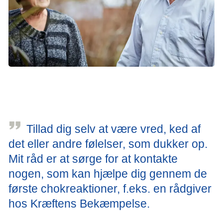
For de fleste mennesker kommer en kræftdiagnose som et
chok. Det tager tid at forholde sig til sygdommen, både for en
selv og for de nærmeste. (Modelfoto: Per Janus Strange)
Tillad dig selv at være vred, ked af
det eller andre følelser, som dukker op.
Mit råd er at sørge for at kontakte
nogen, som kan hjælpe dig gennem de
første chokreaktioner, f.eks. en rådgiver
hos Kræftens Bekæmpelse.