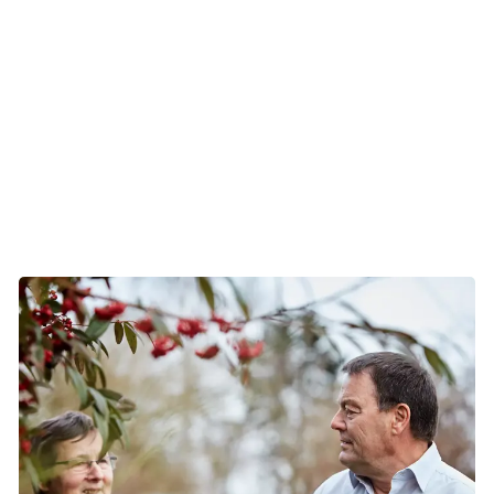
går lægerne ikke i gang med behandling af CLL, før der er
symptomer, som f.eks. blodmangel, vægttab, vekslende
feber, nattesved, gener fra store lymfeknuder, tryk fra en
forstørret milt eller stor mangel på blodplader.
Behandlingen vil være afhængig af den biologiske
risikovurdering, ens alder ved behandlingens start, og om
man har andre sygdomme end CLL.