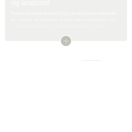
sig langsomt
Kronisk lymfatisk leukæmi (CLL) er en form for blodkræft,
der udvikler sig langsomt og giver færre symptomer end
f.eks. den blodkræfttype, der hedder akut lymfatisk
leukæmi (ALL).
Det er vigtigt at få stillet den præcise
diagnose
, for at du
kan få tilbudt den bedst mulige behandling eller det bedst
mulige kontrolforløb.
Kontrolforløbet er vigtigt, da der for størstedelen af
patienter med CLL ikke er behov for behandling på det
tidspunkt, hvor diagnosen stilles.
Stadieinddeling
Det er vigtigt for lægen at danne sig et overblik over, hvor