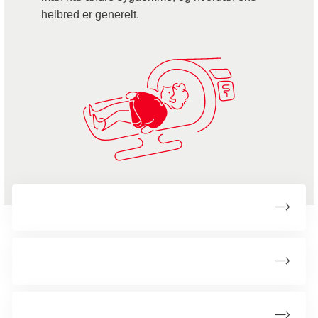
helbred er generelt.
Behandling af ikke-småcellet lungekræft
Behandling af småcellet lungekræft
Opfølgning efter lungekræft