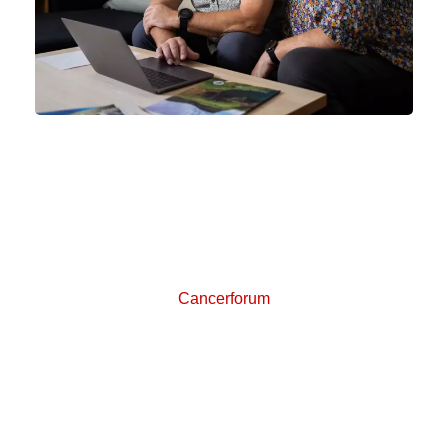
Mød andre på cancerforum
Cancerforum er et online forum, hvor du kan stille
spørgsmål og skrive sammen med andre, der er
berørt af kræft. Del dine tanker og erfaringer med
andre patienter og pårørende.
Cancerforum