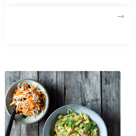
Åndenød ved lungekræft
Mange med lungekræft oplever åndenød - se muligheder for
behandling her