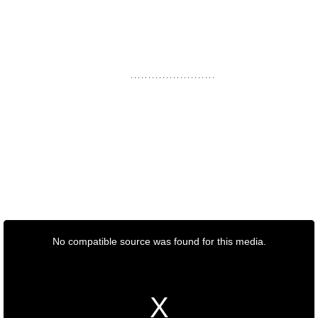
Forberedelse til strålebehandling
Inden man begynder på selve strålebehandlingen, bliver
der fremstillet udstyr, som skal sikre, at man ligger nøjagtig
ens, hver gang man får
strålebehandling
.
Det vil ofte dreje sig om en skal af kunststof, som man skal
ligge i og et plastiknet, der holder hovedet på plads. Som
en del af planlægningen af strålebehandlingen bliver man
CT-scannet, i nogle tilfælde også MR- eller PET/CT-
scannet.