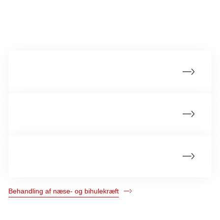
Mere om næse- og bihulekræft
Livet med næse- og bihulekræft
Opfølgning
Operation af næse- og bihulekræft
Behandling af næse- og bihulekræft