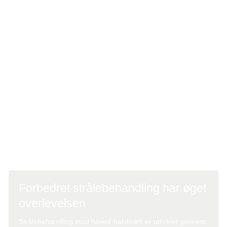
Man kan selv gøre noget for at begrænse de sene
bivirkninger. Det er vigtigt at holde en god tandhygiejne,
og man bør gå til tandlæge mindst hver tredje måned. Ved
at foretage gabeøvelser kan man desuden forebygge
bevægeindskrænkning i mundåbningen.
Under strålebehandlingen kan det være svært at spise
tilstrækkeligt til at holde vægten på grund af synkesmerter,
mundtørhed og ændret smagssans. Det er meget vigtigt at
forsøge at begrænse vægttabet for at undgå at blive svag
og afkræftet.
Forbedret strålebehandling har øget
overlevelsen
Strålebehandling
mod
hoved-halskræft
er udviklet gennem