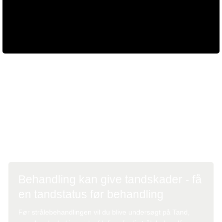
Se film om hvordan en MR-scanning foregår. 7:47 min.
På scanningsbillederne indtegner lægen de områder,
strålerne skal ramme. Ud fra tegningerne på
scanningsbillederne planlægger lægen strålefelter og
stråledoser ved hjælp af en computer.
Behandling kan give tandskader - få
en tandstatus før behandling
Før strålebehandlingen vil du blive undersøgt på Tand,