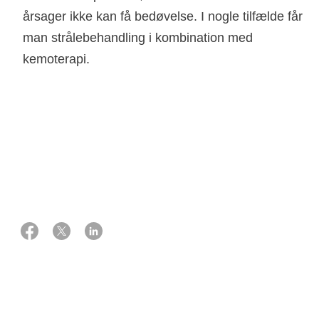
årsager ikke kan få bedøvelse. I nogle tilfælde får
man strålebehandling i kombination med
kemoterapi.
22 februar 2023
Eksperter:
Overlæge, onkolog
Elo Andersen
Afdelingslæge, øre-næse-hals kirurg
Mads Filtenborg