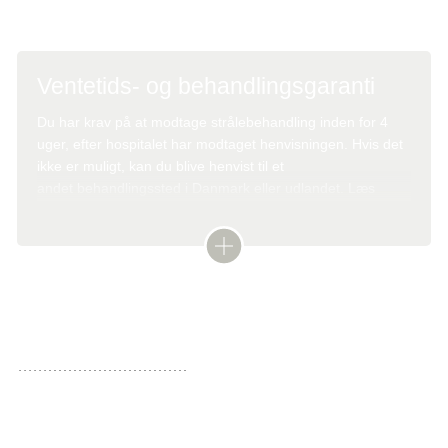
Ventetids- og behandlingsgaranti
Du har krav på at modtage
strålebehandling
inden for 4
uger, efter hospitalet har modtaget henvisningen. Hvis det
ikke er muligt, kan du blive henvist til et
andet behandlingssted i Danmark eller udlandet. Læs
mere:
Ventetids- og behandlingsgaranti
Strålebehandling af kræft i næse- og bihuler
Den mest almindelige type kræft i næse- og bihuler er
planocellulært karcinom
, som kan behandles med stråler
og evt. kemoterapi. Bivirkninger ved en samtidig
kemoterapi opvejes i hvert enkelt tilfælde mod den mulige
gavnlige effekt af behandlingen.