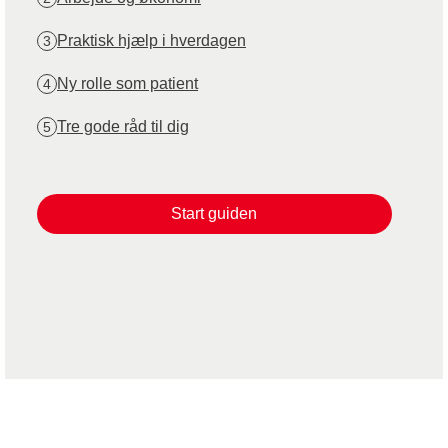
Praktisk hjælp i hverdagen
3
Ny rolle som patient
4
Tre gode råd til dig
5
Start guiden