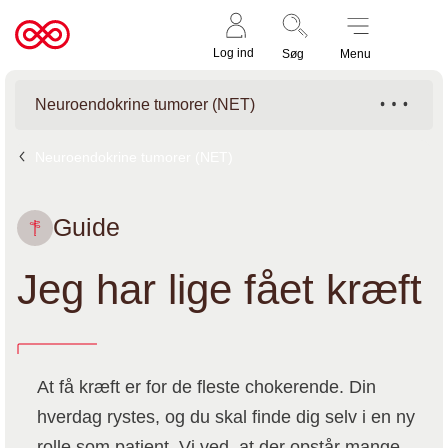
Støt nu
Til
Log ind
Søg
Menu
cancer.dk
Neuroendokrine tumorer (NET)
Neuroendokrine tumorer (NET)
Guide
Jeg har lige fået kræft
At få kræft er for de fleste chokerende. Din
hverdag rystes, og du skal finde dig selv i en ny
rolle som patient. Vi ved, at der opstår mange