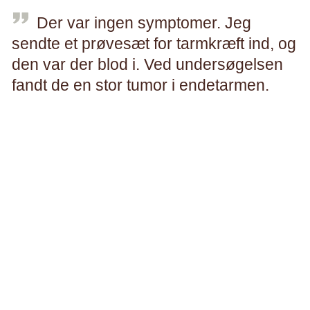
Der var ingen symptomer. Jeg
sendte et prøvesæt for tarmkræft ind, og
den var der blod i. Ved undersøgelsen
fandt de en stor tumor i endetarmen.
Per, NEC (undertype af NEN)
Symptomerne på neuroendokrine tumorer (NET) afhænger
af typen af NET, og hvor kræften sidder i kroppen.
NET giver sjældent symptomer
Neuroendokrine tumorer kan være vanskelige at opdage,
da sygdommen ofte kun giver svage symptomer, og
symptomerne kan variere meget.
Ofte findes NET tilfældigt i forbindelse med operationer for