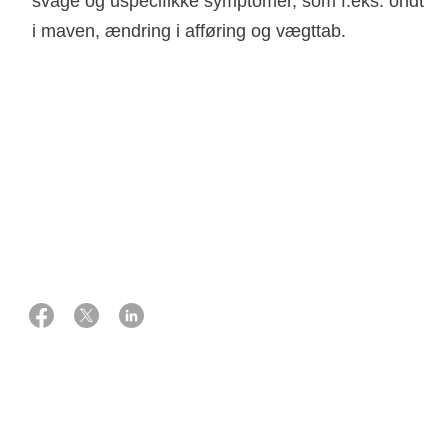
svage og uspecifikke symptomer, som f.eks. ondt
i maven, ændring i afføring og vægttab.
08 november 2021
Eksperter:
Professor, overlæge, ph.d., lever-, mave & tarmspecialist
Henning Grønbæk
Overlæge, ph.d., lever-, mave & tarmspecialist
Gerda Elisabeth Villadsen
Afdelingslæge, lever-, mave & tarmspecialist
Gitte Dam