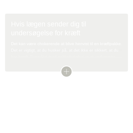
Hvis lægen sender dig til
undersøgelse for kræft
Det kan være chokerende at blive henvist til en kræftpakke.
Det er vigtigt, at du husker på, at det ikke er sikkert, at du
har kræft. Formålet med pakkeforløbet er at undersøge,
om du har kræft, eller om symptomerne er tegn på noget
andet.
Forløbet skal sikre, at du bliver undersøgt (udredt) uden
unødig ventetid og på samme måde, uanset hvor i landet
Tekst:
Digital redaktør Anette S. Jakobsen og lægefaglig redaktør Elisabeth
du bor.
Kjems
Denne tekst er skrevet af rigtige mennesker – læs mere om,
hvordan
teksterne på cancer.dk bliver til.
I et pakkeforløb står der bl.a., hvilke undersøgelser du skal
igennem, og hvordan behandlingen skal forløbe.
Henvist til kræftpakke – hvad nu?