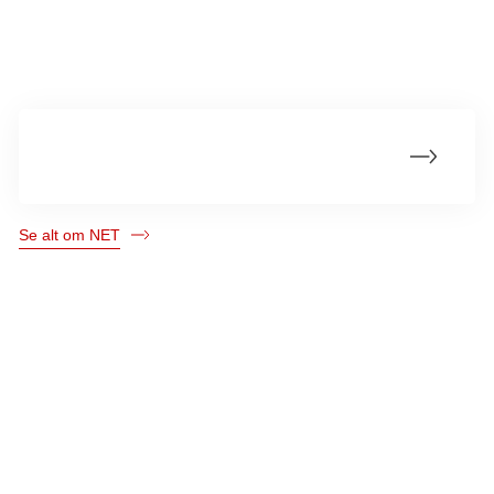
Mere om neuroendokrine tumorer (NET)
Hvad er neuroendokrine tumorer (NET)?
Se alt om NET
Kræftens Bekæmpelse