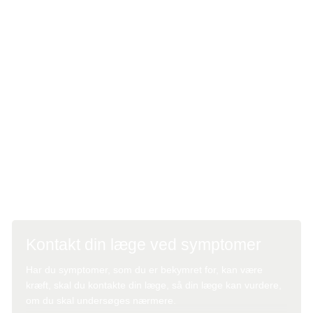
NET-center.
Det er et livslangt forløb, som er nødvendigt ved alle
undertyper undtagen ved små tumorer i blindtarmen. Det
livslange forløb skyldes, at der kan komme tilbagefald af
sygdommen i op til 15-20 år efter diagnosetidspunktet.
Man vil ved kontrol få foretaget en eller flere
undersøgelser afhængig af, hvilken type NET man er
blevet behandlet for. Man vil også tale med lægen om
eventuelle symptomer, bekymringer eller andre problemer.
Kontakt din læge ved symptomer
Har du symptomer, som du er bekymret for, kan være
kræft, skal du kontakte din læge, så din læge kan vurdere,
om du skal undersøges nærmere.