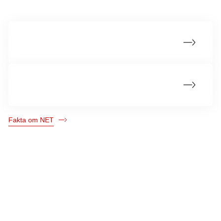
Årsager
Statistik
Fakta om NET
Kræftens Bekæmpelse