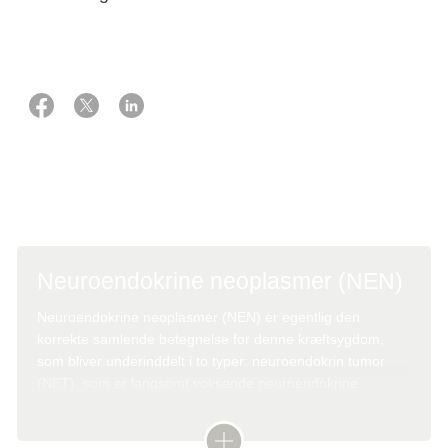
Neuroendokrine neoplasmer (NEN)
Neuroendokrine neoplasmer (NEN) er egentlig den
korrekte samlende betegnelse for denne kræftsygdom,
som bliver underinddelt i to typer: neuroendokrin tumor
(NET), som er langsomt voksende neuroendokrine
neoplasmer, og neuroendokrint carcinom (NEC), som er
hurtigt voksende.