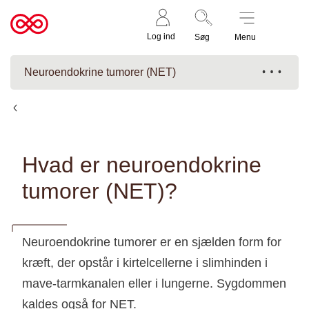
Støt nu
Til
Log ind
Søg
Menu
cancer.dk
Neuroendokrine tumorer (NET)
Fakta om neuroendokrine tumorer (NET)
Hvad er neuroendokrine
tumorer (NET)?
Neuroendokrine tumorer er en sjælden form for
kræft, der opstår i kirtelcellerne i slimhinden i
mave-tarmkanalen eller i lungerne. Sygdommen
kaldes også for NET.