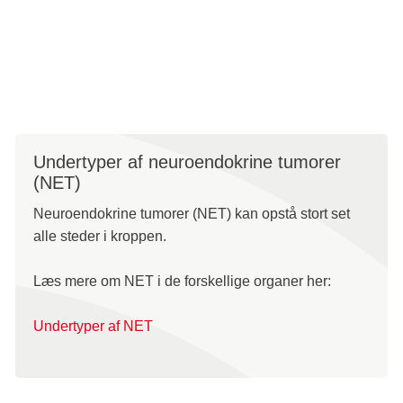
Symptomer, undersøgelser og behandling kan være
forskellig, afhængig af hvor i kroppen sygdommen sidder,
og hvor hurtigt den vokser.
Undertyper af neuroendokrine tumorer
(NET)
Neuroendokrine tumorer (NET) kan opstå stort set
alle steder i kroppen.
Læs mere om NET i de forskellige organer her:
Undertyper af NET