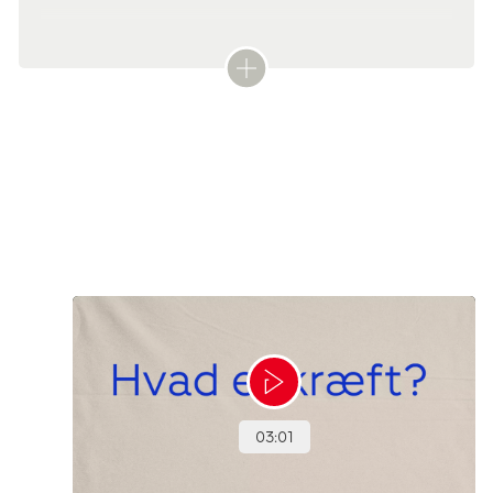
Symptomerne kan skyldes meget andet end kræft, men du
bør alligevel tage dem alvorligt, da det er bedst at blive
behandlet så tidligt som muligt, hvis der er tale om en
kræftsygdom.
Tekst:
Digital redaktør Laura Meier og lægefaglig redaktør Elisabeth Kjems
Denne tekst er skrevet af rigtige mennesker – læs mere om,
hvordan
teksterne på cancer.dk bliver til.