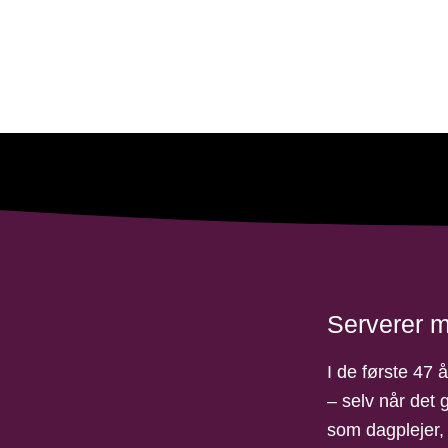
er historien om, hvor voldsomt invaliderende senfølger ef
gvis er det også historien om, at det ikke nødvendigvis
Serverer 
I de første 47 å
– selv når det 
som dagplejer,