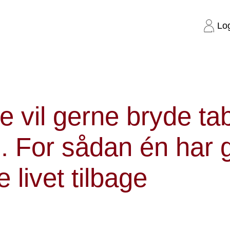
Lo
redning
e vil gerne bryde t
. For sådan én har g
 livet tilbage