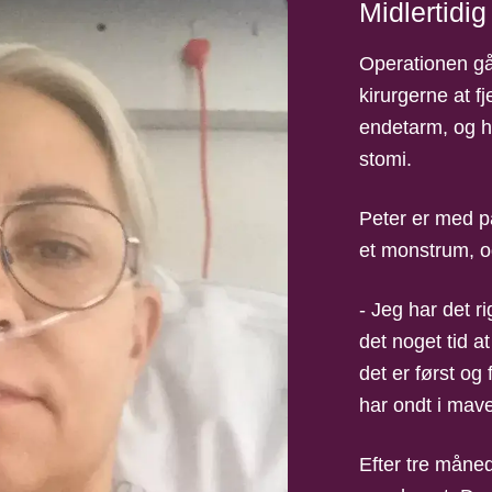
Midlertidig
Operationen går
kirurgerne at f
endetarm, og hu
stomi.
Peter er med p
et monstrum, og
- Jeg har det ri
det noget tid 
det er først og
har ondt i mav
Efter tre måned