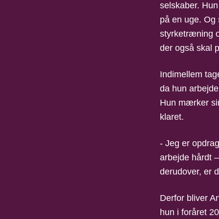
selskaber. Hun
på en uge. Og s
styrketræning o
der også skal 
Indimellem tag
da hun arbejde
Hun mærker sim
klaret.
- Jeg er opdrag
arbejde hårdt 
derudover, er de
Derfor bliver 
hun i foråret 