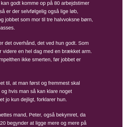
 kan godt komme op på 80 arbejdstimer
å er der selvfølgelig også lige løb,
g jobbet som mor til tre halvvoksne børn,
passes.
er det overhånd, det ved hun godt. Som
r videre en hel dag med en brækket arm.
pelthen ikke smerten, før jobbet er
et til, at man først og fremmest skal
– og hvis man så kan klare noget
t jo kun dejligt, forklarer hun.
Anettes mand, Peter, også bekymret, da
2020 begynder at ligge mere og mere på