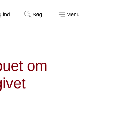
Støt nu
g ind
Søg
Menu
abuet om
ivet