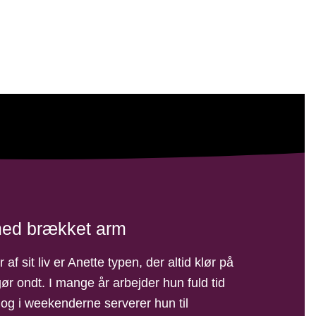
ter kræft kan
 behøver at
med brækket arm
r af sit liv er Anette typen, der altid klør på
gør ondt. I mange år arbejder hun fuld tid
 og i weekenderne serverer hun til