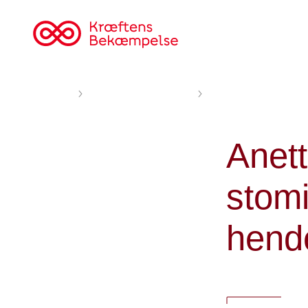
Til
cancer.dk
Forsiden
Nyheder og fortællinger
En stomi blev Anettes 
Anett
stomi
hende