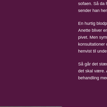
sofaen. Så da 
sender han hen
En hurtig blodp
Anette bliver e
pivet. Men sym
konsultationer 
henvist til und
Så går det stær
det skal være. 
behandling me