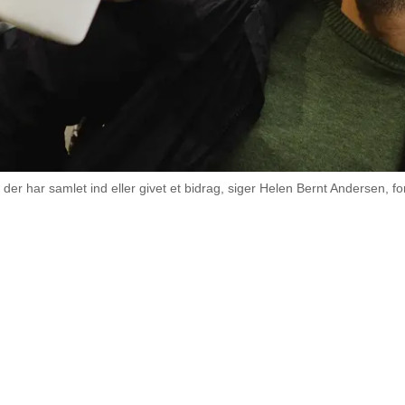
 én, der har samlet ind eller givet et bidrag, siger Helen Bernt Andersen
mlingsbøtter og røde superheltekapper gik 17.000 frivil
il dør i hele landet for at samle ind til mennesker, der er