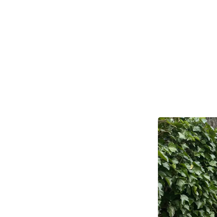
Formanden send
engagement får 
Kun 3 procent 
er foreningen 
frivillige indsats