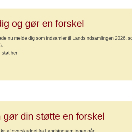
ig og gør en forskel
ede nu melde dig som indsamler til Landsindsamlingen 2026, s
6.
støt her
gør din støtte en forskel
 kr. af overskuddet fra Landsindsamlingen går: