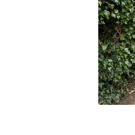
Kræftens Bekæmpels
indsamlingsledere, t
Landsindsamlingen