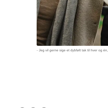
- Jeg vil gerne sige et dybfølt tak til hver og
11 april 2025
Med hvide indsa
søndag fra dør t
Af Margit Shabanzadeh de Thurah