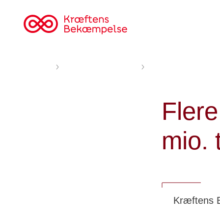
Til
cancer.dk
Forsiden
Nyheder og fortællinger
Flere frivillige indsaml
Flere
mio. 
Kræftens B