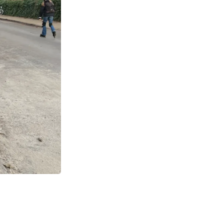
e
rag og støttet