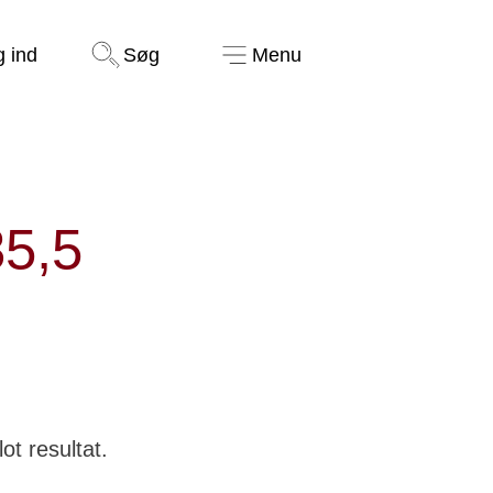
Støt nu
g ind
Søg
Menu
35,5
t resultat.