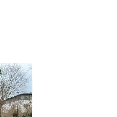
om med kæmpe
ntlige. Derfor
nationer og