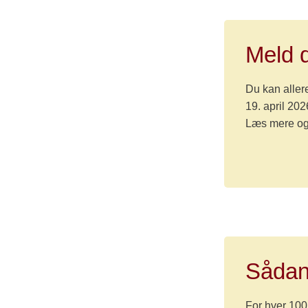
Meld d
Du kan aller
19. april 202
Læs mere og 
Sådan 
For hver 100