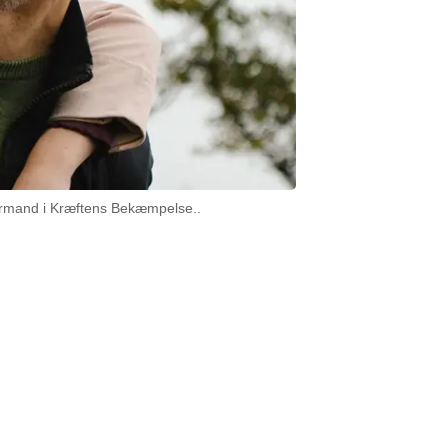
, formand i Kræftens Bekæmpelse..
lige indsamlere
 berørt af kræft.