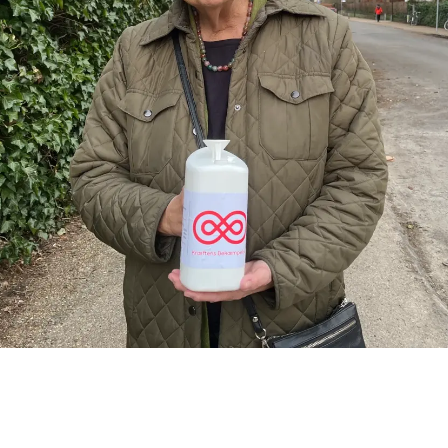
es formand, Helen Bernt Andersen, sender en dybfølt tak til de lokal
usindvis af frivillige indsamlere og alle mennesker, der har givet et bid
 2025.