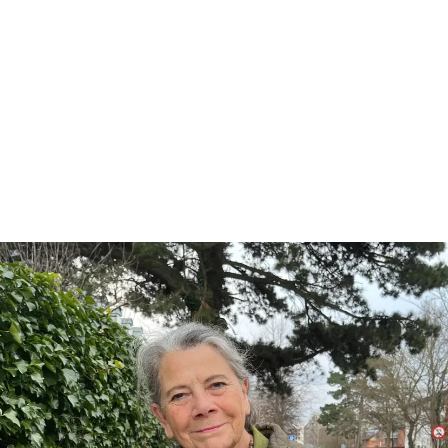
er en særlig tak til de frivillige indsamlingsledere, s
Landsindsamlingen til at lykkes lokalt.
af Kræftens Bekæmpelses indtægter stammer fra det offe
afhængig af befolkningens opbakning – både i form af do
er.