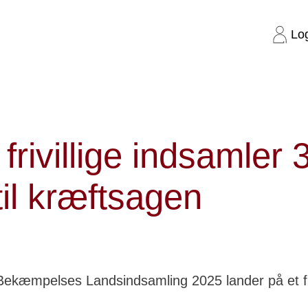
Lo
er 35,5 mio. til kræftsagen
 frivillige indsamler 
til kræftsagen
ekæmpelses Landsindsamling 2025 lander på et flo