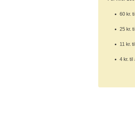
60 kr. t
25 kr. t
11 kr. t
4 kr. ti
Nyhed
Støt k