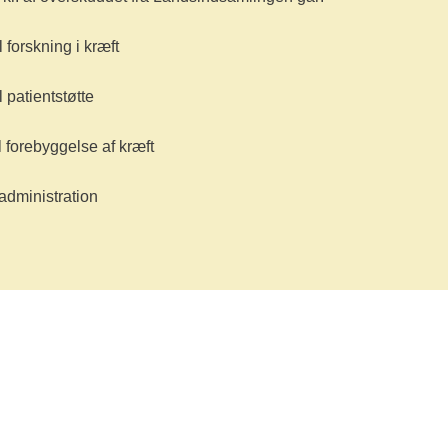
il forskning i kræft
il patientstøtte
il forebyggelse af kræft
l administration
ræftsagen