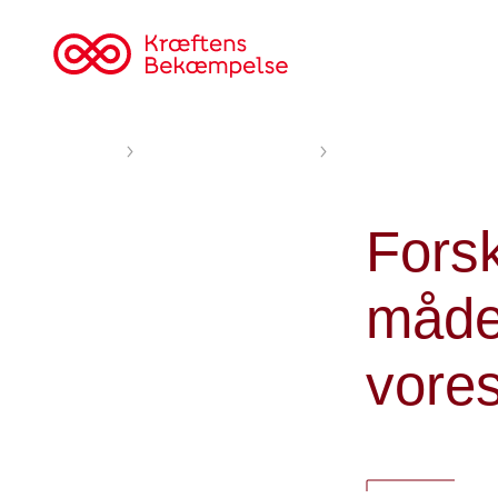
Til
cancer.dk
Forsiden
Nyheder og fortællinger
Forskere afslører nyt 
Forsk
måde,
vores