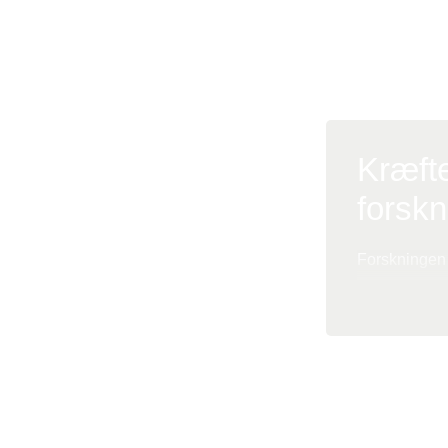
Resultaterne er 
Communication
Kræft
forskn
Forskningen 
Center for K
høj internati
artikler.
Læs mere om 
Foldning æn