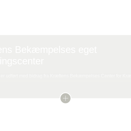
offentliggjort i det ansete videnskabelige tidsskrift, Natu
s.
ens Bekæmpelses eget
ingscenter
er udført med bidrag fra Kræftens Bekæmpelses Center for Kræf
ræftforskning er beliggende på Østerbro i København og udfører 
onal kvalitet. Centeret offentliggør hvert år mere end 300 videns
forskningscenteret her
drer sig når celler bliver specialiseret