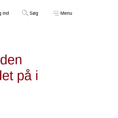
Støt nu
g ind
Søg
Menu
 den
et på i