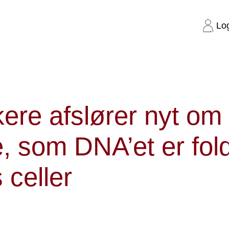
Lo
om den måde, som DNA’et er foldet på i vores celler
ere afslører nyt om
 som DNA’et er fold
 celler