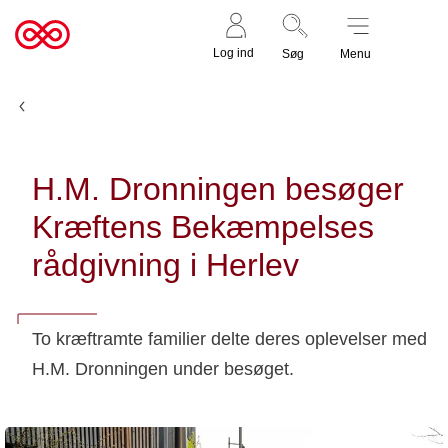
Støt nu
Til
Log ind
Søg
Menu
cancer.dk
Nyheder og fortællinger
H.M. Dronningen besøger
Kræftens Bekæmpelses
rådgivning i Herlev
To kræftramte familier delte deres oplevelser med
H.M. Dronningen under besøget.