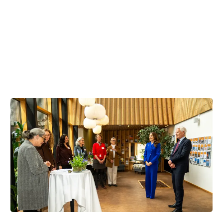
opbakning til foreningen.
- Vi er dybt taknemmelige for H.M. Dronningens interesse
for kræftsagen. Det var en stor glæde at byde velkommen
til Kræftrådgivningen i Herlev, hvor kræftramte og
pårørende finder støtte, siger hun.
Foto: Jonas Olufson
- Det vigtigste i husene er de mennesker, der fylder husene