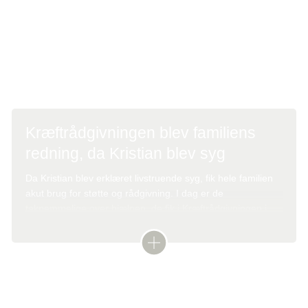
inde på livet. De delte deres personlige historier og
fortalte, hvordan de har haft gavn af tilbud som
familierådgivning og weekender med familier i samme
situation.
Kræftrådgivningen blev familiens
redning, da Kristian blev syg
Da Kristian blev erklæret livstruende syg, fik hele familien
akut brug for støtte og rådgivning. I dag er de
taknemmelige over hjælpen, de fik i Kræftrådgivningen i
Herlev.
Læs historien her:
Kræftrådgivningen blev familiens
redning, da Kristian blev syg
Kræftens Bekæmpelses formand, Helen Bernt Andersen,
takker Hendes Majestæt for et godt besøg og den store