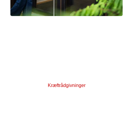
Kræftrådgivninger i hele landet
Du kan få rådgivning og deltage i aktiviteter
sammen med andre, der har kræft inde på livet, i
Kræftens Bekæmpelses kræftrådgivninger.
Kræftrådgivningerne ligger ofte tæt på de
kræftbehandlende sygehuse, og du er
velkommen til at kigge forbi. Find nærmeste her.
Kræftrådgivninger