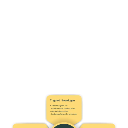
føles uoverkommeligt at give børnene den ekstra
opmærksomhed, de har brug for, når man selv er ramt af
sorg over tabet af sin partner.
Opgaven kan måske blive mere overskuelig, hvis man kan
dele den med andre nære voksne, der kan indgå i
hverdagens almindelige gøremål, samtidig med at de har
særligt fokus på børnenes behov.
Børn i sorg har brug for flere ting på samme
tid: