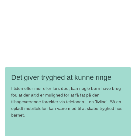
ikke har tænkt dig at dø. Det er ikke en god idé at love
noget, for barnet har jo oplevet, at det kan ske, at man kan
miste en forælder.
I kan også snakke om, at man ikke kan dø af at have
influenza, forkølelse eller anden almindelig sygdom,
selvom det kan være nok så ubehageligt at være syg.
Det giver tryghed at kunne ringe
I tiden efter mor eller fars død, kan nogle børn have brug
for, at der altid er mulighed for at få fat på den
tilbageværende forælder via telefonen – en 'livline'. Så en
opladt mobiltelefon kan være med til at skabe tryghed hos
barnet.