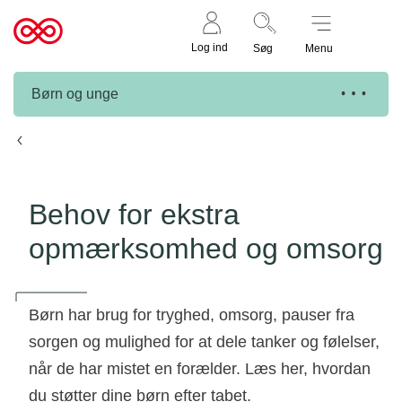
Støt nu
Til
Log ind
Søg
Menu
cancer.dk
Børn og unge
Børns behov efter dødsfald
Behov for ekstra
opmærksomhed og omsorg
Børn har brug for tryghed, omsorg, pauser fra
sorgen og mulighed for at dele tanker og følelser,
når de har mistet en forælder. Læs her, hvordan
du støtter dine børn efter tabet.