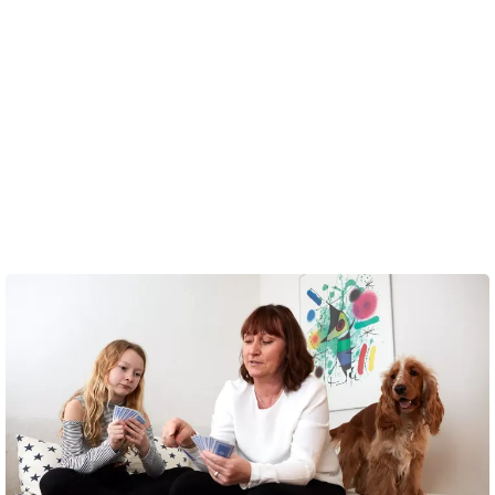
- Her har du tegnet et hus, mon det er et bestemt hus?
- Her er en have, hvad kan man lave i sådan en have?
- Hvem har lyst til at være i den have?
Inviter til, at barnet kan fortælle mere om tegningen og dets
tanker om at lave netop den tegning.