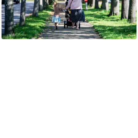
Et barn der får imødekommet flest mulige af sine behov i en utryg
periode af livet, vil hurtigere komme i trivsel igen. Foto: Hans Bach
Vær sammen med børnene om små
aktiviteter
Børn føler sig set og vigtige, når du bruger tid sammen
med dem. Små, fælles aktiviteter skaber nærvær. Det kan
være små ting som at spille et spil sammen, ligge i sofaen
og se en børnefilm eller at lave aftensmad sammen.
Pauser fra sorgen giver ny energi
Ligesom voksne har børn brug for pauser fra at være kede