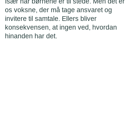
Især når børnene er til stede. Men det er
os voksne, der må tage ansvaret og
invitere til samtale. Ellers bliver
konsekvensen, at ingen ved, hvordan
hinanden har det.
Psykolog ved Kræftlinjen
Tal sammen om tabet
Børn har brug for at dele tanker om tabet
Børn kan gøre sig mange tanker, når de har mistet mor
eller far. Det kan f.eks. være: Hvad sker der, når man dør?
Gjorde det ondt på mor? Bliver vi nogensinde glade igen?
Hvad med julen, når far ikke er her? Kan jeg stadig gå til
gymnastik? Må jeg få mors armbånd, det skal hun jo ikke
bruge mere?