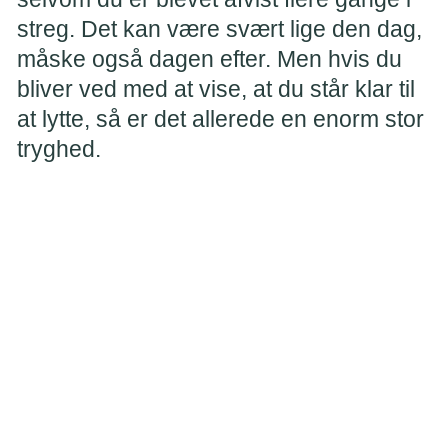
streg. Det kan være svært lige den dag,
måske også dagen efter. Men hvis du
bliver ved med at vise, at du står klar til
at lytte, så er det allerede en enorm stor
tryghed.
Miliena 18 år
Tal sammen om de små detaljer og gode
oplevelser
Børn har brug for, at man i hverdagen taler om den
forælder, der ikke længere er her. Det kan være rart for
børnene at tale om de små detaljer, de elskede ved mor
eller far.
Snak om de små historier og hyggestunder fra hverdagen