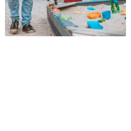
Børn føler sig set og vigtige, når du bruger tid sammen med
dem. Små, fælles aktiviteter skaber nærvær. Modelfoto:
Colourbox
Vis omsorg og nærvær
Der er mange måder at vise omsorg og nærvær på. Det er
ekstra vigtigt med varme og opmærksomhed i tiden efter
tabet, så børnene kan mærke, at alle følelser er okay, og at
de ikke er alene om at sørge.
Fysisk kontakt og søde ord giver ro
Fysisk berøring er meget beroligende for børn (og