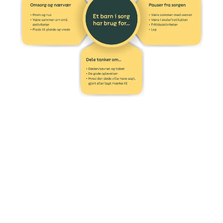
Hold fast i hverdagen
Verden kan føles meget utryg for et barn, der har mistet en
forælder. Her kan rutiner og faste aftaler i hverdagen
hjælpe med til at skabe tryghed for barnet, fordi det giver
overblik over, hvad der skal ske, og hvem de skal være
sammen med.