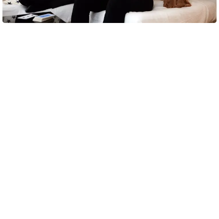
En nær voksen kan give barnet tryghed i hverdagen ved at deltage
i de forskellige gøremål, lave noget hyggeligt eller bare lytte og
være til stede med nærvær og ro. Foto: Per Janus Strange
Få hjælp fra nære voksne og
professionelle
Lad andre voksne være en støtte for jer
Det er vigtigt, at barnet oplever, det har en voksen, det altid
kan gå til, hvis det vil tale eller har spørgsmål.
Når du selv er i sorg, kan det være svært at have overskud
til at være der for barnet hele tiden. Derfor kan det være en
hjælp at have andre voksne tæt på, som kan støtte både
dig og barnet.