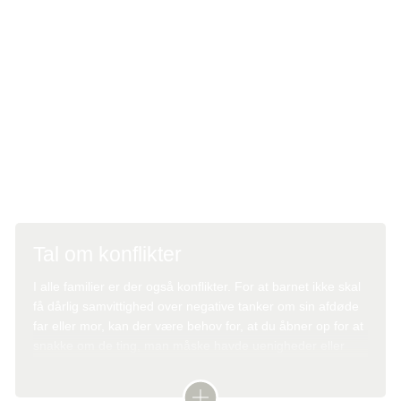
og ferier, som kan bringe et smil frem. I kan også tale om,
hvad mor eller far ville have sagt eller gjort i forskellige
situationer. Hvad ville mor sige om den danske stil, eller
om hvor I skal tage hen på sommerferie? Det kan være en
måde at have den afdøde forælder med i familiens tanker
og hverdag. Læs mere om at mindes her:
Børn har brug for at mindes
Tal om konflikter
I alle familier er der også konflikter. For at barnet ikke skal
få dårlig samvittighed over negative tanker om sin afdøde
far eller mor, kan der være behov for, at du åbner op for at
snakke om de ting, man måske havde uenigheder eller
konflikter om.