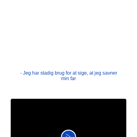
beslutter hun sig for at holde sin sorg for sig selv:
"Dengang troede jeg, at det var det bedste for mig.
Jeg ville bare gerne være normal." Men som tiden
går, hober det sig op i hende, og til sidst kan hun ikke
holde ensomheden ud mere og fortæller det hele til
de andre på værelset. Hun er efterfølgende blevet
frivillig i Det Nationale Sorgcenter, hvor hun nu
hjælper andre unge. Læs her, hvad Milienas ville
ønske, de voksne omkring hende havde gjort.
- Jeg har stadig brug for at sige, at jeg savner
min far