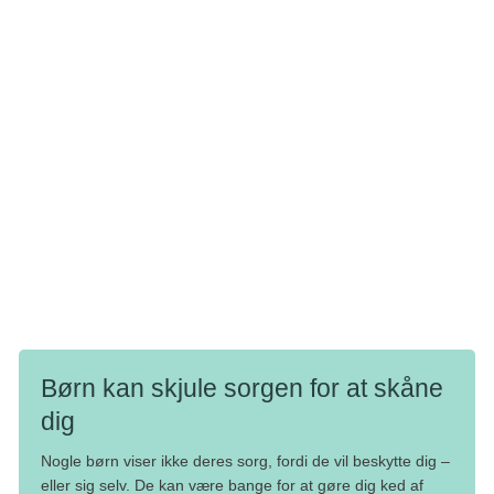
Børn kan reagere meget forskelligt, når de er kede af det.
Nogle børn græder meget, andre bliver indadvendte.
Mindre børn kan opføre sig som om, de var yngre, mens
større børn kan opføre sig som om, de var ældre.
Vi har skrevet om de reaktioner, børn kan have, hvis de
oplever utryghed og hverdagsforandringer, og om hvordan
du kan hjælpe. Teksterne er skrevet til kræftsyge forældre,
men du kan måske overføre rådene til den reaktion, I er i:
Reaktioner hos børn
Børn kan skjule sorgen for at skåne
dig
Nogle børn viser ikke deres sorg, fordi de vil beskytte dig –
eller sig selv. De kan være bange for at gøre dig ked af