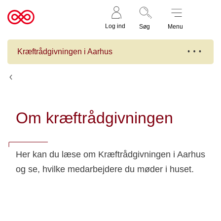
Støt nu
Til
Log ind
Søg
Menu
cancer.dk
Kræftrådgivningen i Aarhus
Kræftrådgivningen i Aarhus
Om kræftrådgivningen
Her kan du læse om Kræftrådgivningen i Aarhus
og se, hvilke medarbejdere du møder i huset.