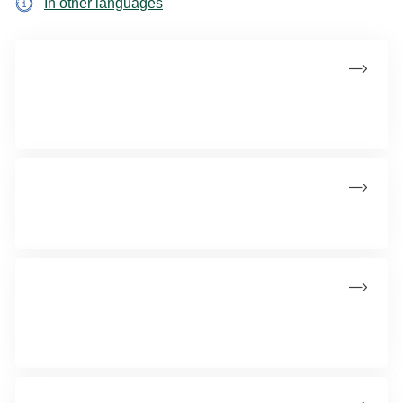
In other languages
Hvad er screening for livmoderhalskræft?
Screening forebygger livmoderhalskræft ved at finde
forstadier, inden de udvikler sig.
Særligt for dig i tyverne
Alle kvinder bliver inviteret til screening, fra de fylder 23 år.
Sådan foregår undersøgelsen
Screening er en gynækologisk undersøgelse, der foretages
hos egen læge.