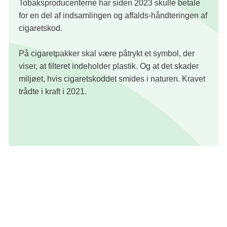
Tobaksproducenterne har siden 2023 skulle betale
for en del af indsamlingen og affalds-håndteringen af
cigaretskod.
På cigaretpakker skal være påtrykt et symbol, der
viser, at filteret indeholder plastik. Og at det skader
miljøet, hvis cigaretskoddet smides i naturen. Kravet
trådte i kraft i 2021.
Tobaksproduktion, miljø og klima
Dyrkning af tobak er en af de mest miljøskadelige former
for landbrug.
Skovrydning