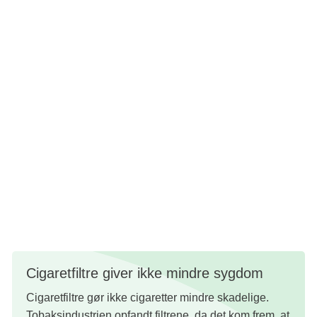
tobak. Cigaretfilteret er lavet af cellulose-acetat, der er en
slags plastik. Når filtrene bliver udsat for UV-lys fra solen,
forsvinder de ikke. De bliver i stedet til mikroplast, der
ophobes i naturen. Cigaretskod forurener også naturen
med tjærestoffer, nikotin og tungmetaller såsom bly og
cadmium.
Udenlandske undersøgelser peger på, at ca. en tredjedel
af alle cigaretskod ender i miljøet – på gader, i afløb,
naturen og havet. Cigaretskod er giftige for organismer i
salt- og ferskvand, men der mangler viden om, hvordan de
mange skod påvirker naturen og grundvandet.
Cigaretfiltre giver ikke mindre sygdom
Cigaretfiltre gør ikke cigaretter mindre skadelige.
Tobaksindustrien opfandt filtrene, da det kom frem, at