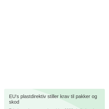
Flere røgfri miljøer. Alle offentligt tilgængelige
områder bør være røgfri. Det gælder både udendørs,
indendørs og på arbejdspladser.
Indfør afgifter på tobaksprodukter, der afspejler de
reelle omkostninger ved at rydde op efter dem.
Lovgiv om, at tobaksindustrien skal tage ansvar for
produktet fra vugge til grav ved at indføre udvidet
producentansvar.
Klassificér cigaretskod som miljøfarligt affald.
EU's plastdirektiv stiller krav til pakker og
skod