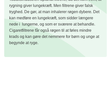
rygning giver lungekræft. Men filtrene giver falsk
tryghed. De gør, at man inhalerer røgen dybere. Det
kan medføre en lungekræft, som sidder længere
nede i lungerne, og som er sværere at behandle.
Cigaretfiltrene får også røgen til at føles mindre
krads og kan gøre det nemmere for børn og unge at
begynde at ryge.
Anbefalinger til færre skod i naturen
Verdenssundhedsorganisationen, WHO, anbefaler
løsninger, der kan mindske problemer med cigaretskod:
Forbud mod filtre på cigaretter. Det vil mindske
forureningen med mikroplast og gøre cigaretterne
mindre attraktive.