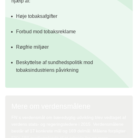
hjælp af:
Høje tobaksafgifter
Forbud mod tobaksreklame
Røgfrie miljøer
Beskyttelse af sundhedspolitik mod
tobaksindustriens påvirkning
Mere om verdensmålene
FN´s verdensmål om bæredygtig udvikling blev vedtaget af
verdens stats- og regeringsledere i 2015. Verdensmålene
består af 17 konkrete mål og 169 delmål. Målene forpligter
FN’s 193 medlemslande til at arbejde for en mere