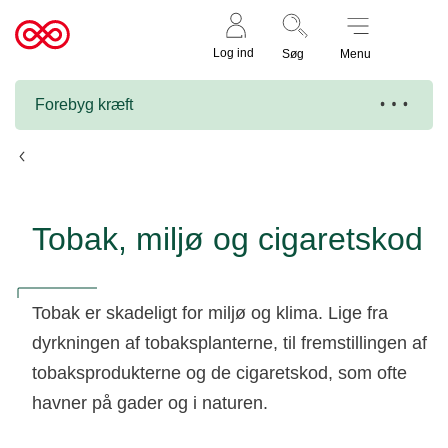
Støt nu
Til
Log ind
Søg
Menu
cancer.dk
Forebyg kræft
Fakta om rygning og nikotin
Tobak, miljø og cigaretskod
Tobak er skadeligt for miljø og klima. Lige fra
dyrkningen af tobaksplanterne, til fremstillingen af
tobaksprodukterne og de cigaretskod, som ofte
havner på gader og i naturen.