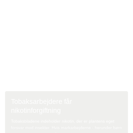
mod sprøjtegiftene. Sprøjtegiftene kan derfor gøre dem
syge. F.eks. viste en undersøgelse i Kenya, at 26 pct. af
tobaksarbejderne havde symptomer på pesticidforgiftning.
Børn arbejder i tobaksmarkerne
Foto: Colourbox
Børnearbejde er udbredt i tobaksplantagerne, og der
arbejder børn helt ned til fem år. Børnene arbejder ofte
under farlige og fysisk hårde forhold. Børn er særligt
sårbare over for de sundhedsskadelige sprøjtegifte og for
at blive forgiftet af nikotinen i tobaksbladene.
Tobaksarbejdere får
nikotinforgiftning
Tobaksbladene indeholder nikotin, der er plantens eget
forsvar mod insekter. Hvis markarbejderne - herunder børn