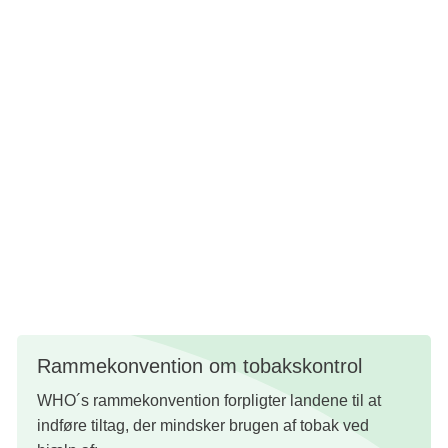
nogle af de andre verdensmål:
Målet om mindre ulighed (mål 10)
Målet om ansvarligt forbrug og produktion (mål 12)
Målet om miljøbeskyttelse i form af klimaindsats (mål
13)
Målene om at bevare og beskytte livet i havet og på
land (mål 14 og 15)
Rammekonvention om tobakskontrol
WHO´s rammekonvention forpligter landene til at
indføre tiltag, der mindsker brugen af tobak ved