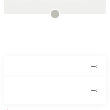
bæredygtig fremtid. Det skal bl.a. ske ved at:
Afskaffe fattigdom og sult
Mindske uligheder
Sikre god uddannelse og bedre sundhed til alle
Mere om rammekonventionen og lovgivning
Bevare og sikre bæredygtig udvikling af naturens
ressourcer
Lovgivning om tobak i Danmark
Handle hurtigt på klimaforandringerne
EU's tobaksdirektiv og WHO's
rammekonvention