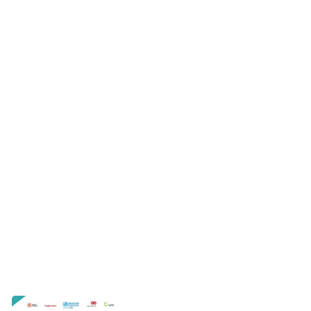
Rammekonventionen og Danmark
I 2018 blev der foretaget en analyse af, i hvilket omfang
Danmark lever op til WHO's rammekonvention om tobak.
Analysen mundede ud i fem centrale anbefalinger til,
hvordan Danmark kan komme nærmere målet om en røgfri
fremtid.
Bag analysen og rapporten står Kræftens Bekæmpelse og
partnerskabet Røgfri Fremtid i samarbejde med WHO
Europe og Det europæiske netværk for
tobaksforebyggelse, ENSP.
Capacity assessment on the implementation of effective
tobacco control policies in Denmark (pdf)