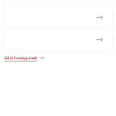
Lov om røgfri miljøer
Lovgivning i andre lande
Gå til Forebyg kræft
Kræftens Bekæmpelse