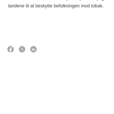
landene til at beskytte befolkningen mod tobak.
21 maj 2026
Astrid Knudsen og Andrea Stadil Glahn, fagmedarbejdere
EU's tobaksdirektiv
I EU findes der nogle fælles regler for fremstilling,
præsentation og salg af tobak og tobaksrelaterede
produkter, som medlemslandene skal følge. Reglerne er