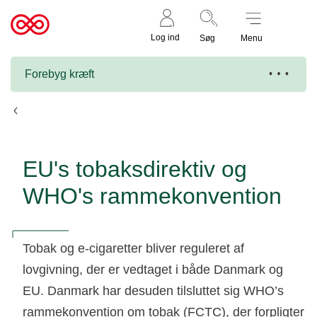
Støt nu
Til
Log ind
Søg
Menu
cancer.dk
Forebyg kræft
Lovgivning om tobak og nikotin
EU's tobaksdirektiv og
WHO's rammekonvention
Tobak og e-cigaretter bliver reguleret af
lovgivning, der er vedtaget i både Danmark og
EU. Danmark har desuden tilsluttet sig WHO’s
rammekonvention om tobak (FCTC), der forpligter