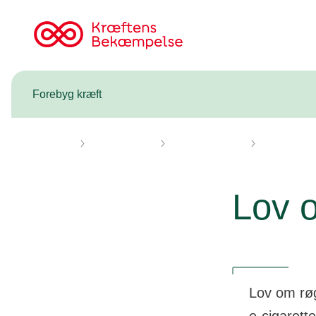
Til
cancer.dk
Forebyg kræft
Forsiden
Forebyg kræft
Tobak og nikotin
Lovgivning 
Lov o
Lov om røg