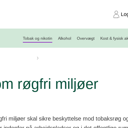
Lo
Tobak og nikotin
Alkohol
Overvægt
Kost & fysisk ak
om tobak og nikotin
Lov om røgfri miljøer
m røgfri miljøer
fri miljøer skal sikre beskyttelse mod tobaksrøg o