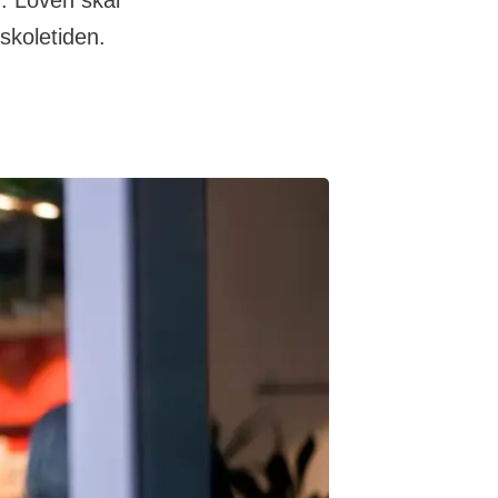
m. Loven skal
 skoletiden.