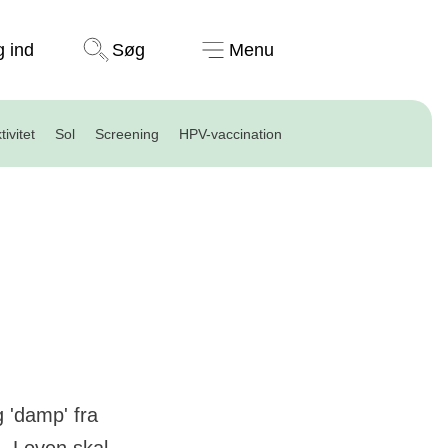
Støt nu
g ind
Søg
Menu
tivitet
Sol
Screening
HPV-vaccination
g 'damp' fra