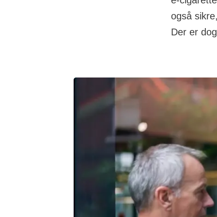
e-cigarett
også sikre,
Der er dog