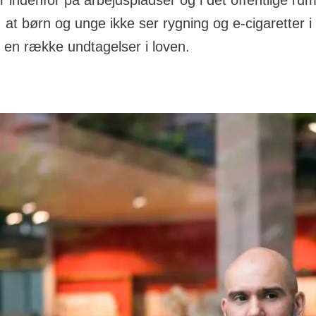
er indenfor på arbejdspladser og i det offentlige ru
 at børn og unge ikke ser rygning og e-cigaretter i
 en række undtagelser i loven.