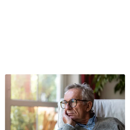
uoverskueligt at ændre på en indgroet vane. Det kan også
virke uoverkommeligt at give slip på noget, man oplever
som beroligende eller nødvendigt.
Når følelserne strider mod hinanden kan det være en
hjælp at tænke over, hvad der er vigtigt for én.
Hæfte til dig, der vil udforske og forstå din rygetrang (pdf)