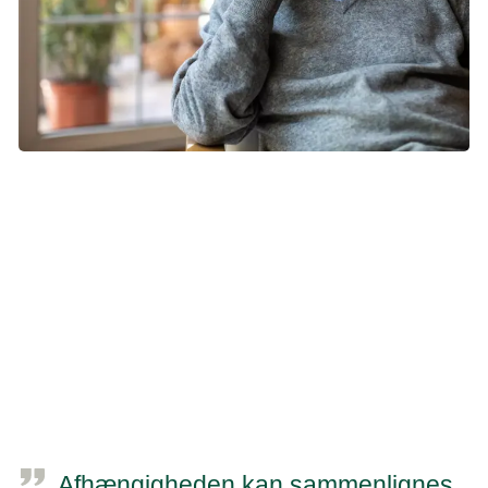
Foto: iStock. Fotograf: PIKSEL
Afhængigheden er selvforstærkende
Hver gang du ryger eller bruger andre produkter med
nikotin forstærker du afhængigheden af nikotinen. Og hvis
du har brugt produkterne hver gang trangen meldte sig,
har du ikke fået den erfaring, at trangen stilner af igen efter
lidt tid.
Afhængigheden kan sammenlignes