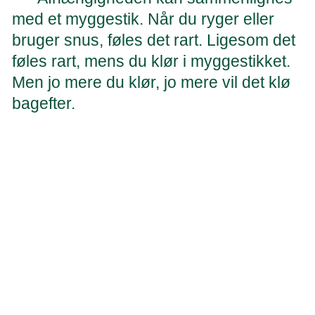
med et myggestik. Når du ryger eller
bruger snus, føles det rart. Ligesom det
føles rart, mens du klør i myggestikket.
Men jo mere du klør, jo mere vil det klø
bagefter.
Merete Mærsk, psykolog
Når du stopper med at bruge produkter med nikotin, vil du
med tiden opleve tingene anderledes. 'Myggestikket' vil
ikke længere klø, undtagen måske svagt nogle gange.
Men hvis du igen indtager nikotin, vender 'kløen' tilbage.
Afhængigheden er koblet til følelser,
personer og handlinger