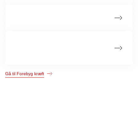
Hold fast i dit rygestop og nikotinstop
Øvelser, der kan hjælpe dig i dit ryge- og
nikotinstop
Gå til Forebyg kræft
Kræftens Bekæmpelse