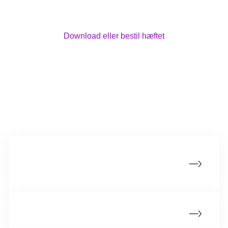
beslutninger, der føles rigtige for dig - uanset
hvad du ender med at beslutte.
Download eller bestil hæftet
Mere om rygestop og nikotinstop
Overvejer du at stoppe med at ryge eller
bruge nikotin?
Hjælp til rygestop og nikotinstop