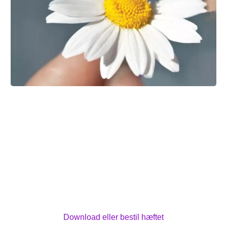
Til dig, der har kræft og ryger
Hvis du er under pres med en kræftsygdom, kan
tobakken føles nødvendig og rar. Måske har du
samtidig et ønske om at stoppe. Dette hæfte kan
hjælpe dig med at blive afklaret. Du bliver bedre i
stand til at træffe de beslutninger, der føles rigtige for
dig. Uanset om du stopper eller fortsætter med at
ryge.
Download eller bestil hæftet