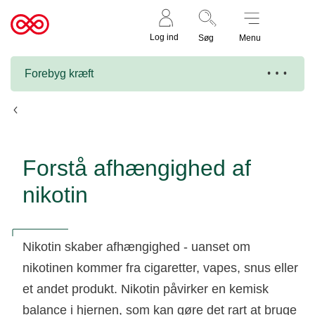
Støt nu
Til
Log ind
Søg
Menu
cancer.dk
Forebyg kræft
Rygestop og nikotinstop
Forstå afhængighed af
nikotin
Nikotin skaber afhængighed - uanset om
nikotinen kommer fra cigaretter, vapes, snus eller
et andet produkt. Nikotin påvirker en kemisk
balance i hjernen, som kan gøre det rart at bruge