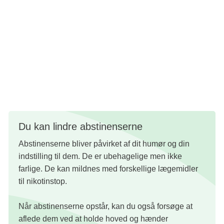
Når du er fri af afhængigheden, forsvinder det behag, du
oplevede, da du brugte produkter med nikotin. Du oplever
heller ikke i samme grad trang til nikotin. Måske bliver du
ind i mellem mindet om nikotin. Men det vil opleves som
en vag erindring, der hurtigt fortaber sig, hvis du modstår
og tænker på noget andet.
Du kan lindre abstinenserne
Abstinenserne bliver påvirket af dit humør og din
indstilling til dem. De er ubehagelige men ikke
farlige. De kan mildnes med forskellige lægemidler
til nikotinstop.
Når abstinenserne opstår, kan du også forsøge at
aflede dem ved at holde hoved og hænder