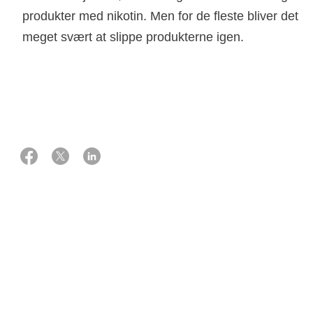
produkter med nikotin. Men for de fleste bliver det
meget svært at slippe produkterne igen.
08 oktober 2025
Merete Mærsk, psykolog og Anne-Line Brink, digital redaktør
Nikotin påvirker hjernen
Når du bruger produkter med nikotin, føres nikotinen
øjeblikkeligt med blodet op til hjernen. Her påvirker