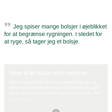
sove, der bliver særlig udfordrende for dig.
Jeg spiser mange bolsjer i øjeblikket
for at begrænse rygningen. I stedet for
at ryge, så tager jeg et bolsje.
Mand, 63 år
Idéer til at skabe rod i vanerne
Inden stopdatoen kan du prøve at ændre dine ryge- og
nikotinvaner på forskellige måder. Gør det ikke for svært i
starten og lad det eventuelt kun vare i korte perioder. Prøv
for eksempel at:
Udsætte dit forbrug i 5 minutter hver gang trangen