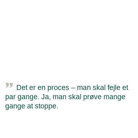
Måske er du i tidligere stop stødt på forskellige
udfordringer. Det kan være situationer, hvor du blev fristet
til at ryge eller bruge nikotinprodukter. Eller måske blev du
i tvivl om din beslutning. Det kan også være, at du
oplevede perioder, hvor det gik bedre end forventet.
Alle disse erfaringer kan du med fordel betragte som
brugbar viden, som du tager med i dit næste stop.
Det er en proces – man skal fejle et
par gange. Ja, man skal prøve mange
gange at stoppe.
Mand, 28 år