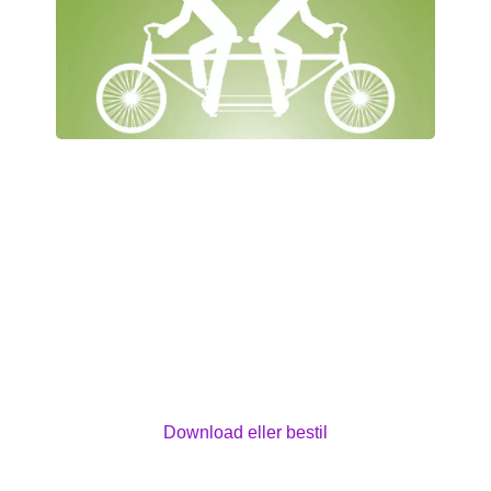
Til dig der ønsker at stoppe og
så alligevel ikke...
Et hæfte til dig der vil udforske og forstå din
rygetrang. Læs det, hvis du af og til ønsker at
stoppe med at ryge, og samtidig har lyst til at ryge
videre. Du bliver bedre i stand til at træffe de
beslutninger, der føles rigtige for dig - uanset
hvad du ender med at beslutte.
Download eller bestil