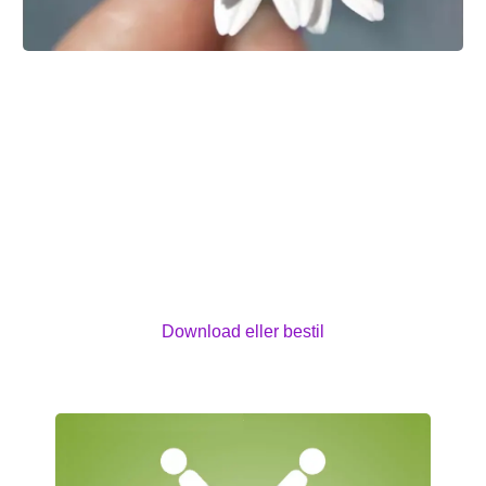
Til dig, der ryger og har kræft
Hvis man er under pres med en kræftsygdom, kan
tobakken føles nødvendig og rar. Samtidig kan man
have et ønske om at stoppe. Hæftet kan hjælpe dig
med at blive afklaret i dine tanker. Du bliver bedre i
stand til at træffe de beslutninger, der føles rigtige for
dig - uanset om du stopper eller ender med at
fortsætte med at ryge.
Download eller bestil