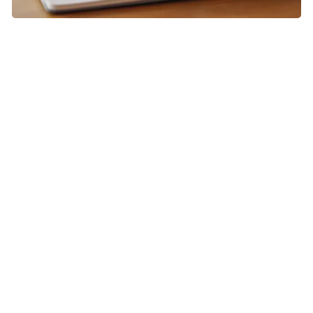
Foto: Colourbox
Ofte kan det være en hjælp at holde hoved, læber og
hænder beskæftiget. Måske kan det hjælpe dig at lave
sudoku, strikke, høre musik, bruge en tandstikker, spise
lakridser eller noget helt andet. Det vigtigste er, at det er
noget, som virker for dig.
Brug dine erfaringer fra tidligere stop
For de fleste er det en proces at stoppe med at ryge eller
bruge nikotinprodukter. De fleste skal igennem et eller
flere stopforsøg, før det lykkes at blive røg- eller
nikotinfri. Hver gang du prøver at stoppe, gør du dig nogle
brugbare erfaringer, som du kan tage med dig.