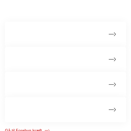
Mere om rygestop og nikotinstop
De fysiske gevinster ved at blive røgfri
Hold fast i dit rygestop og nikotinstop
Hjælp til rygestop og nikotinstop
Forstå afhængighed af nikotin
Gå til Forebyg kræft