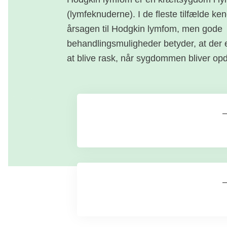
(lymfeknuderne). I de fleste tilfælde ke
årsagen til Hodgkin lymfom, men gode
behandlingsmuligheder betyder, at der 
at blive rask, når sygdommen bliver opda
Fakta om Hodgkin
lymfom
Behandling