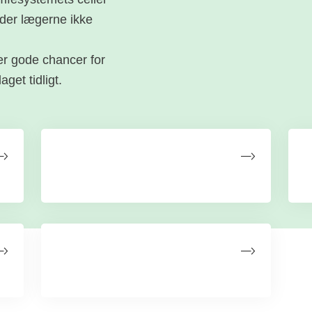
nder lægerne ikke
er gode chancer for
get tidligt.
Symptomer
Livet med Hodgkin
lymfom