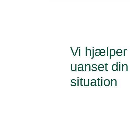
Vi hjælper
Guides til dig
uanset din
situation
Læs vores guides med emner,
dig at kende til - afhængig af 