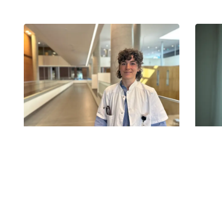
19-05-2026
16-06
Livet efter Hodgkin lymfom:
Søs
Senfølger fylder – også
ins
mange år senere
for
Nyt studie kortlægger livskvaliteten efter
Ny un
Hodgkin lymfom.
lægem