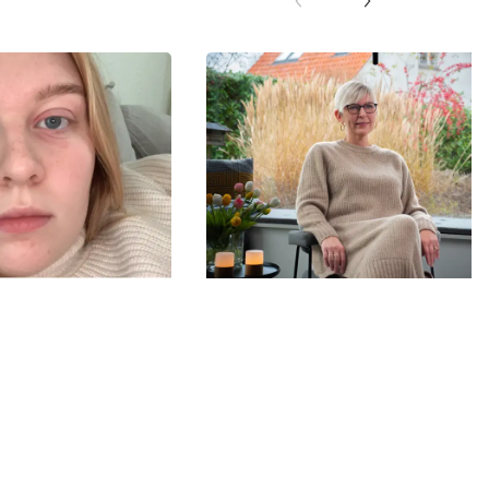
16-01-2024
t, når vi
- Jeg ville ønske, jeg var
edvarende
kommet noget før
 ikke kan
Karin er 23 år gammel, da hun første
får konstateret kræft. Da hun som 49-
får sin anden kræftdiagnose, er hun nø