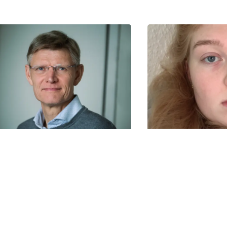
-2025
21-03-2025
terens kræftsygdom
- Tag os alvorlig
pirerede overlæge til
kommer med v
skningsprojekt
symptomer, der
forklares
dersøgelse viser, at kendt
iddel kan lindre fatigue efter