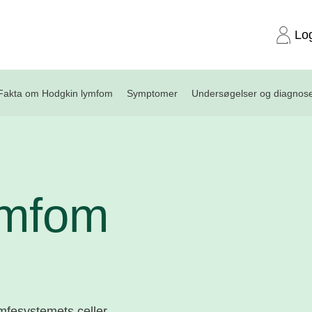
Lo
Fakta om Hodgkin lymfom
Symptomer
Undersøgelser og diagnos
ymfom
mfesystemets celler