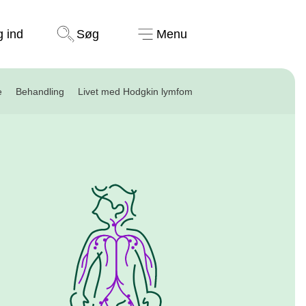
Støt nu
g ind
Søg
Menu
e
Behandling
Livet med Hodgkin lymfom