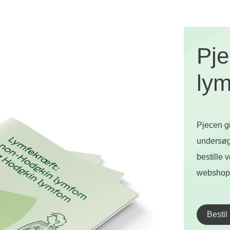
Pj
ly
Pjecen gi
undersøg
bestille 
webshop
Bestil