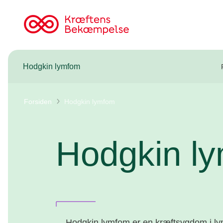
Til
cancer.dk
Hodgkin lymfom
Forsiden
Hodgkin lymfom
Hodgkin l
Hodgkin lymfom er en kræftsygdom i ly