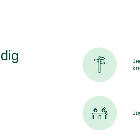
 dig
Je
kr
 der er gode for
Je
din livssituation: