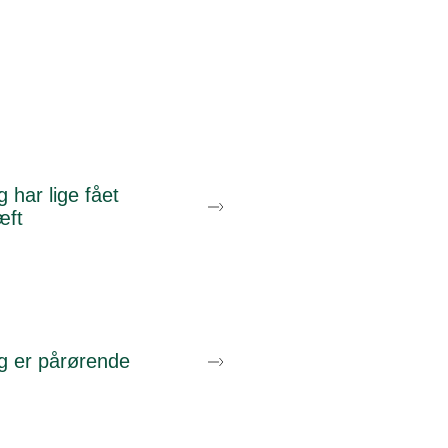
g har lige fået
æft
g er pårørende