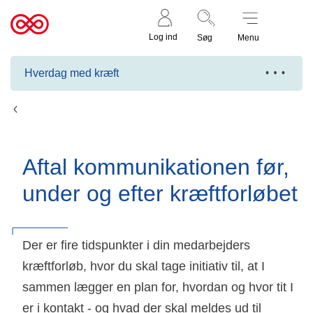
Støt nu
Til
Log ind
Søg
Menu
cancer.dk
Hverdag med kræft
Arbejdsgiver: Tag hånd om
Aftal kommunikationen før,
under og efter kræftforløbet
Der er fire tidspunkter i din medarbejders
kræftforløb, hvor du skal tage initiativ til, at I
sammen lægger en plan for, hvordan og hvor tit I
er i kontakt - og hvad der skal meldes ud til