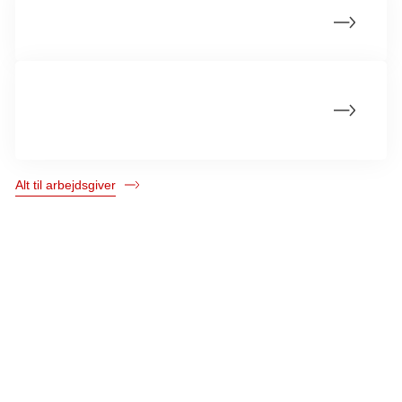
Formulér en politik for alvorlig sygdom
Vær vejviser og hjælp din medarbejder
med overblik over rettigheder og tilbud
Alt til arbejdsgiver
Kræftens Bekæmpelse