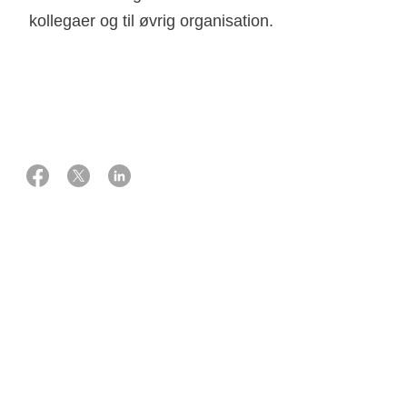
kollegaer og til øvrig organisation.
18 september 2024
Didder Oppermann
Diagnosetidspunktet
Når din medarbejder har fået en kræftdiagnose, skal I
aftale, hvad der skal meldes ud til kollegaer og resten af
organisationen.