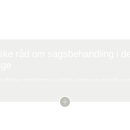
på Ankestyrelsens hjemmeside:
ske råd om sagsbehandling i de
ige
t offentlige myndigheder har pligt til at hjælpe dig med råd og v
jderne har tavshedspligt om dine personlige forhold
ret til at tage en person med, som kan overvære samtalen eller 
år du mødes med offentlige myndigheder. Det kan være en profe
r eller bare en pårørende, som du har tillid til