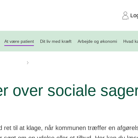
Lo
At være patient
Dit liv med kræft
Arbejde og økonomi
Hvad ka
og erstatning
Klager over sociale sager
r over sociale sage
id ret til at klage, når kommunen træffer en afgørel