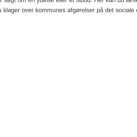
r søgt om en ydelse eller et tilbud. Her kan du læ
 klager over kommunes afgørelser på det sociale
har du fire ugers frist til at klage. De fire uger tæller f
n e-boks eller fra den dag, du modtager afgørelsen med p
in klage står i brevet sammen med en klagevejledning.
ge over kommunens afgørelse, skal du klage til den afdeli
ar truffet afgørelsen. Klagen kan være skriftlig - som b
 ringe til den afdeling, som du vil klage over.