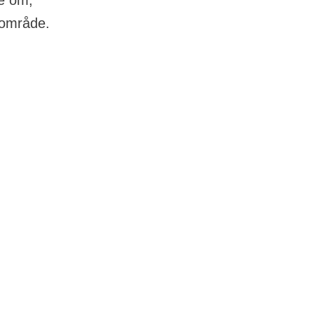
se om,
 område.
ra du modtager
osten. Fristen
ng i
rev eller mail -