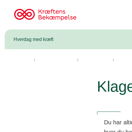
Til
cancer.dk
Hverdag med kræft
Forsiden
Hverdag med kræft
At være patient
Klager 
Klage
Du har alt