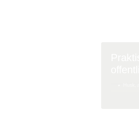
Læs mere 
Ankestyrelsen
Prakti
offentl
Husk, a
Medarbe
Du har 
den, n
bisidde