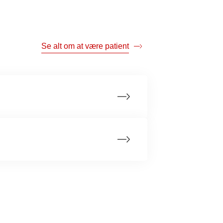
 af papirerne
et giver
Se alt om at være patient
 de
mtale
hedsområdet
e dit bidrag
af den
skellige
egrundelsen
 at anke