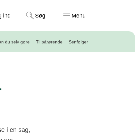
Støt nu
g ind
Søg
Menu
n du selv gøre
Til pårørende
Senfølger
r
se i en sag,