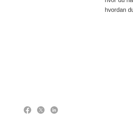
hvor du ha
hvordan du
03 februar 2021
Som hovedregel 
afgørelsen i di
Digital redaktør Kim Fisker
Ringgaard og juridisk
for at sende d
specialkonsulent Lisbeth Kroer
Kilde: Juridisk specialkonsulent
Lisbeth Kroer
Hvis du vil kla
kommunen, som h
men du kan også