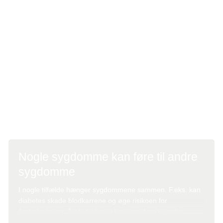
for flere forskellige typer medicin og behandlinger.
Før du får behandling for kræft, undersøger lægen, om dit
hjerte, dine lunger, nyrer og lever fungerer, som de skal.
Sygdom i disse organer kan i nogle tilfælde betyde, at
kroppen tåler kræftbehandlingen dårligere.
Lægen vælger derfor den behandling, der passer bedst til
dig og din samlede helbredssituation.
Nogle sygdomme kan føre til andre
sygdomme
I nogle tilfælde hænger sygdommene sammen. F.eks. kan
diabetes skade blodkarrene og øge risikoen for
åreforkalkning. Åreforkalkning kan igen føre til andre
sygdomme, f.eks. hjerte-kar-sygdom.