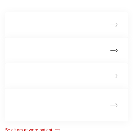
Samtale med lægen
At blive kræftpatient
At håndtere ventetiden
Undgå fejl og komplikationer under dit
kræftforløb
Se alt om at være patient