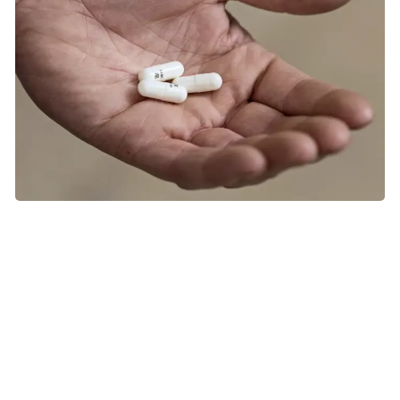
Fortæl lægen om al den medicin, du bruger, også kosttilskud
og naturlægemidler kan påvirke anden medicin. Foto: Tomas
Bertelsen
Hvordan holder du styr på dine
helbredsoplysninger?
Det kan være en god idé at samle dine
helbredsoplysninger i en mappe eller på din telefon. Så