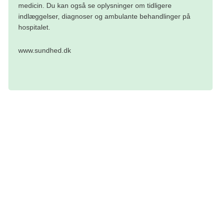
medicin. Du kan også se oplysninger om tidligere
indlæggelser, diagnoser og ambulante behandlinger på
hospitalet.
www.sundhed.dk
Tekst: Rådgivningsleder Jette Winge, chef for kræftlinjen Marie Lawætz og
digital sundhedsredaktør Tine Løvschall-Wedel
Denne tekst er skrevet af rigtige mennesker – læs mere om,
hvordan
teksterne på cancer.dk bliver til
.
Mere om at være tilknyttet hospitalet