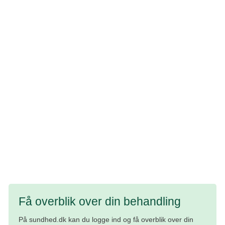
har du oplysninger om medicin, indlæggelser, kosttilskud
og hjælpemidler samlet ét sted.
Det kan være en hjælp, hvis du skal til en ny læge, er på
rejse i udlandet eller får brug for akut behandling.
For at undgå fejl og misforståelser er det vigtigt, at både du
og dine læger ved, hvilken medicin du får. Derfor er det en
god idé at have en opdateret liste over al din medicin.
Husk at rette listen, hvis der sker ændringer i din
behandling.
Få overblik over din behandling
På sundhed.dk kan du logge ind og få overblik over din