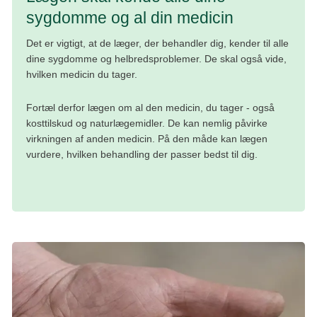
sygdomme og al din medicin
Osteoporose (knogleskørhed)
Det er vigtigt, at de læger, der behandler dig, kender til alle
dine sygdomme og helbredsproblemer. De skal også vide,
Multisygdom bliver mere almindeligt med alderen. Med
hvilken medicin du tager.
tiden kan man udvikle flere sygdomme og
helbredsproblemer. Rygning og overvægt øger også
Fortæl derfor lægen om al den medicin, du tager - også
risikoen for en række kroniske sygdomme.
kosttilskud og naturlægemidler. De kan nemlig påvirke
virkningen af anden medicin. På den måde kan lægen
Hvis du har flere sygdomme samtidig, kan det i nogle
vurdere, hvilken behandling der passer bedst til dig.
tilfælde være nødvendigt at du bliver indlagt på hospitalet
under din behandling. Det giver lægerne mulighed for at
følge dig tæt og sikre, at du får den bedst mulige
behandling.