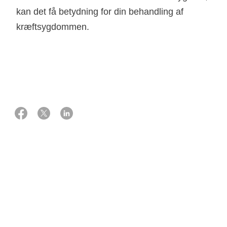
kan det få betydning for din behandling af
kræftsygdommen.
29 juli 2020
Kilde: Cheflæge Niels Kroman
Brug for flere forskellige typer medicin
og behandlinger
Hvis du har flere sygdomme samtidig, kan du have brug