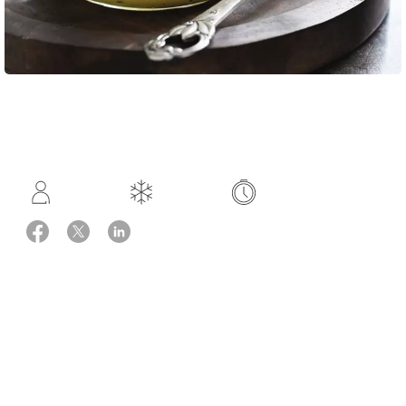
Opskrift: fra kogebogen 'Smag på livet'
2 portioner
Fryseegnet
Hurtig
Ingredienser
1 pose frossen ananas og mango (300 g), fås i alle