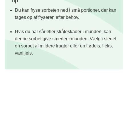
Tip
Du kan fryse sorbeten ned i små portioner, der kan
tages op af fryseren efter behov.
Hvis du har sår eller stråleskader i munden, kan
denne sorbet give smerter i munden. Vælg i stedet
en sorbet af mildere frugter eller en flødeis, f.eks.
vaniljeis.
Opskrift: Venligst udlånt fra kogebogen 'Smag på livet' af Sandra Pugliese
(FADL's forlag 2013)
Foto: Lars Ranek
Redaktion: Nanna Kathrine Riiber
God ved kvalme
Let at synke
Desserter, kager og sødt
Mellemmåltider og snacks