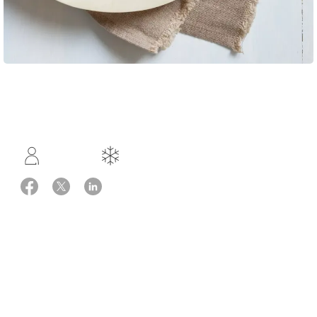
Opskrift: Louisa Lorang
3 portioner
Fryseegnet
Ingredienser