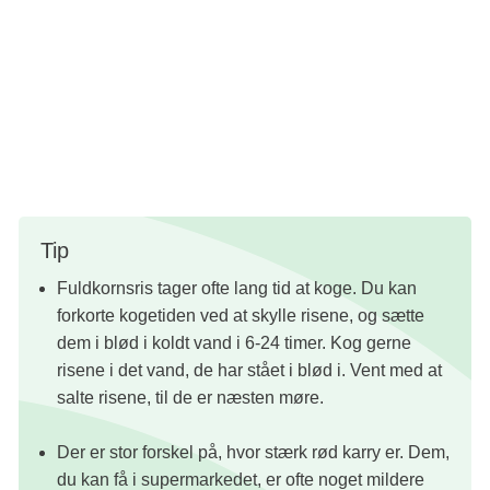
med dressingen.
Hak forårsløgene fint, og anret fiskefrikadeller med sprød
broccolisalat. Top med forårsløg, koriander og sesam, og
servér
straks med ris, limebåde og evt. sød chilisauce til.
Tip
Fuldkornsris tager ofte lang tid at koge. Du kan
forkorte kogetiden ved at skylle risene, og sætte
dem i blød i koldt vand i 6-24 timer. Kog gerne
risene i det vand, de har stået i blød i. Vent med at
salte risene, til de er næsten møre.
Der er stor forskel på, hvor stærk rød karry er. Dem,
du kan få i supermarkedet, er ofte noget mildere