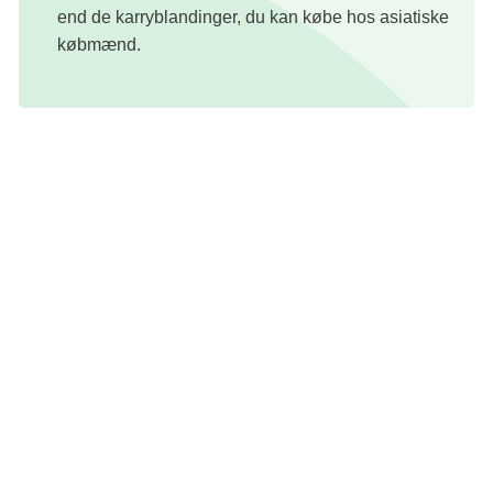
end de karryblandinger, du kan købe hos asiatiske
købmænd.
Opskrift: Louisa Lorang
Foto: Maria P.
Redaktion: Nanna Kathrine Riiber
God ved kvalme
God ved smagsforandringer
Fisk
Kræftens Bekæmpelse