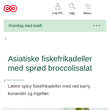
Støt nu
Til
Log ind
Søg
Menu
cancer.dk
Hverdag med kræft
Opskrifter
Asiatiske fiskefrikadeller
med sprød broccolisalat
Lækre spicy fiskefrikadeller med rød karry,
koriander og ingefær.