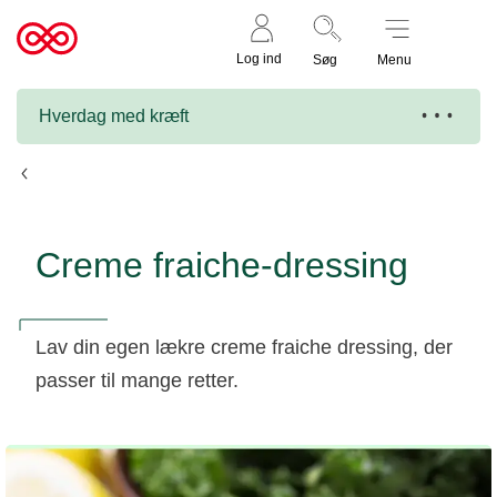
Støt nu
Til
Log ind
Søg
Menu
cancer.dk
Hverdag med kræft
Opskrifter
Creme fraiche-dressing
Lav din egen lækre creme fraiche dressing, der
passer til mange retter.