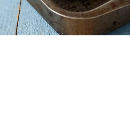
nser
ingebryst
fløde